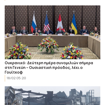
Ουκρανικό: Δεύτερη ημέρα συνομιλιών σήμερα
στη Γενεύη – Ουσιαστική πρόοδος, λέει ο
Γουίτκοφ
18/02 05:20