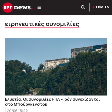
Μετάβαση
Live TV
σε
περιεχόμενο
ειρηνευτικές συνομιλίες
Ελβετία: Οι συνομιλίες ΗΠΑ – Ιράν συνεχίζονται
στο Μπούργκενστοκ
20/06 15:22