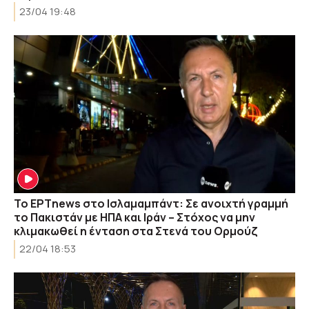
23/04 19:48
Το ΕΡΤnews στο Ισλαμαμπάντ: Σε ανοιχτή γραμμή
το Πακιστάν με ΗΠΑ και Ιράν – Στόχος να μην
κλιμακωθεί η ένταση στα Στενά του Ορμούζ
22/04 18:53