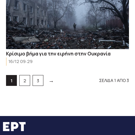
Kρίσιμο βήμα για την ειρήνη στην Ουκρανία
16/12 09:29
→
ΣΕΛΙΔΑ 1 ΑΠΟ 3
Σελίδα
Σελίδα
Σελίδα
1
2
3