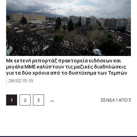
Με εκτενή ρεπορτάζ πρακτορεία ειδήσεων και
μεγάλα ΜΜΕ καλύπτουν τις μαζικές διαδηλώσεις
για τα δύο χρόνια από το δυστύχημα των Τεμπών
28/02 15:19
→
ΣΕΛΙΔΑ 1 ΑΠΟ 3
Σελίδα
Σελίδα
Σελίδα
1
2
3