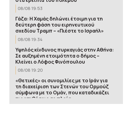
08/08 19:53
Γάζα: Η Χαμάς δηλώνει έτοιμη για τη
δεύτερη φάση του ειρηνευτικού
σχεδίου Τραμπ – «Πιέστε το Ισραήλ»
08/08 19:34
Υψηλός κίνδυνος πυρκαγιάς στην Αθήνα:
Σε αυξημένη ετοιμότητα ο δήμος –
Κλείνει ο Λόφος Φινόπουλου
08/08 19:20
«Θετικές» οι συνομιλίες με το Ιράν για
τη διαχείριση των Στενών του Ορμούζ
σύμφωνα με το Ομάν, που καταδικάζει
τις επιθέσεις σε πλοία
08/08 19:00
Εξαρθρώθηκε ομάδα που διακινούσε
ναρκωτικά σε Αθήνα και
Πανεπιστημιούπολη Ζωγράφου – Τρεις