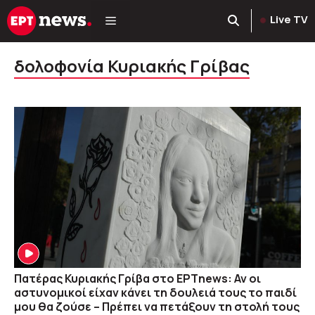
Μετάβαση
Live TV
σε
περιεχόμενο
δολοφονία Κυριακής Γρίβας
Πατέρας Κυριακής Γρίβα στο ΕΡΤnews: Αν οι
αστυνομικοί είχαν κάνει τη δουλειά τους το παιδί
μου θα ζούσε – Πρέπει να πετάξουν τη στολή τους