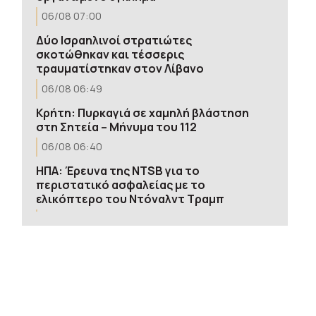
06/08 07:00
Δύο Ισραηλινοί στρατιώτες
σκοτώθηκαν και τέσσερις
τραυματίστηκαν στον Λίβανο
06/08 06:49
Κρήτη: Πυρκαγιά σε χαμηλή βλάστηση
στη Σητεία – Μήνυμα του 112
06/08 06:40
ΗΠΑ: Έρευνα της NTSB για το
περιστατικό ασφαλείας με το
ελικόπτερο του Ντόναλντ Τραμπ
06/08 06:23
Κατσαφάδος: Ολοκληρώνονται οι
αυτοψίες στο Πόρτο Γερμενό – Κανένας
πολίτης δεν θα μείνει χωρίς βοήθεια
06/08 06:06
Πολύ υψηλός κίνδυνος εκδήλωσης