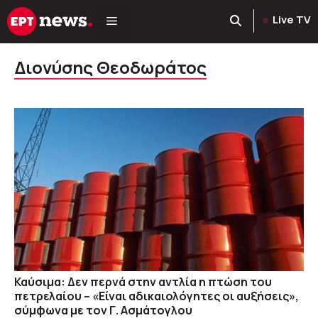
Μετάβαση
Live TV
σε
περιεχόμενο
Διονύσης Θεοδωράτος
Καύσιμα: Δεν περνά στην αντλία η πτώση του
πετρελαίου – «Είναι αδικαιολόγητες οι αυξήσεις»,
σύμφωνα με τον Γ. Ασμάτογλου