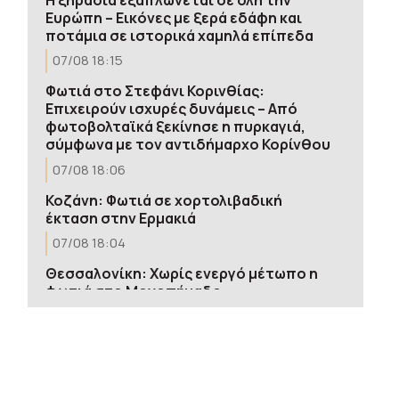
Ευρώπη – Εικόνες με ξερά εδάφη και
ποτάμια σε ιστορικά χαμηλά επίπεδα
07/08 18:15
Φωτιά στο Στεφάνι Κορινθίας:
Επιχειρούν ισχυρές δυνάμεις – Από
φωτοβολταϊκά ξεκίνησε η πυρκαγιά,
σύμφωνα με τον αντιδήμαρχο Κορίνθου
07/08 18:06
Κοζάνη: Φωτιά σε χορτολιβαδική
έκταση στην Ερμακιά
07/08 18:04
Θεσσαλονίκη: Χωρίς ενεργό μέτωπο η
φωτιά στο Μονοπήγαδο
07/08 17:27
Αμυντική συμφωνία σουνιτικών
δυνάμεων: Συμμαχία Σαουδικής Αραβίας,
Τουρκίας και Πακιστάν εν μέσω του