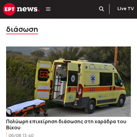
Μετάβαση
Live TV
σε
περιεχόμενο
διάσωση
Πολύωρη επιχείρηση διάσωσης στη χαράδρα του
Βίκου
06/08 13:40