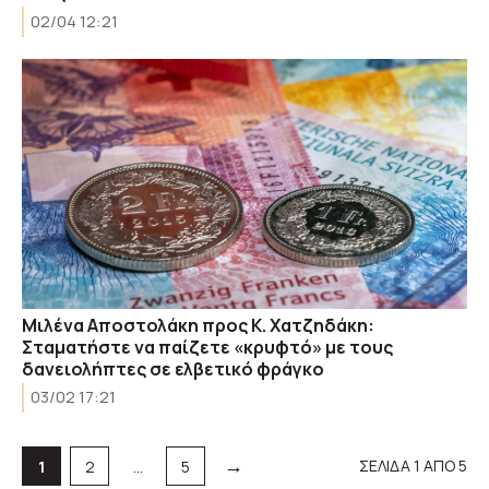
02/04 12:21
Μιλένα Αποστολάκη προς Κ. Χατζηδάκη:
Σταματήστε να παίζετε «κρυφτό» με τους
δανειολήπτες σε ελβετικό φράγκο
03/02 17:21
→
Σελίδα
Σελίδα
Σελίδα
ΣΕΛΙΔΑ 1 ΑΠΟ 5
1
2
…
5