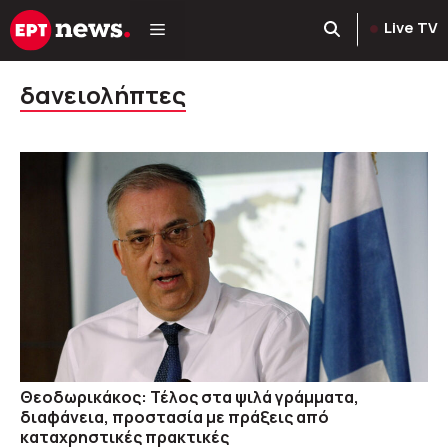
Μετάβαση
Live TV
σε
περιεχόμενο
δανειολήπτες
Θεοδωρικάκος: Τέλος στα ψιλά γράμματα,
διαφάνεια, προστασία με πράξεις από
καταχρηστικές πρακτικές