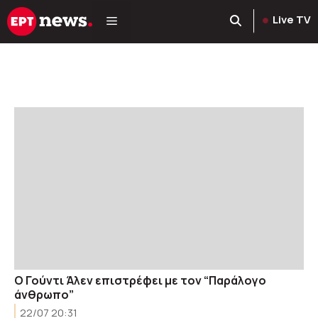
Μετάβαση
Live TV
σε
περιεχόμενο
Ο Γούντι Άλεν επιστρέφει με τον “Παράλογο
άνθρωπο”
22/07 20:31