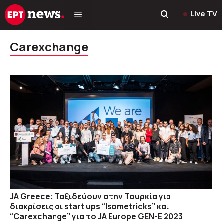
Μετάβαση
Live TV
σε
περιεχόμενο
Carexchange
JA Greece: Ταξιδεύουν στην Τουρκία για
διακρίσεις οι start ups “Isometricks” και
“Carexchange” για το JA Europe GEN-E 2023