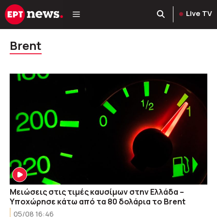
Μετάβαση
Live TV
σε
περιεχόμενο
Brent
Μειώσεις στις τιμές καυσίμων στην Ελλάδα –
Υποχώρησε κάτω από τα 80 δολάρια το Brent
05/08 16:46