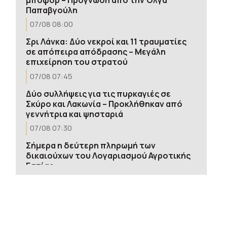
Παπαβγούλη
07/08 08:00
Σρι Λάνκα: Δύο νεκροί και 11 τραυματίες
σε απόπειρα απόδρασης – Μεγάλη
επιχείρηση του στρατού
07/08 07:45
Δύο συλλήψεις για τις πυρκαγιές σε
Σκύρο και Λακωνία – Προκλήθηκαν από
γεννήτρια και ψησταριά
07/08 07:30
Σήμερα η δεύτερη πληρωμή των
δικαιούχων του Λογαριασμού Αγροτικής
Εστίας
07/08 07:19
Φωτιά σε εγκαταλελειμμένο κτήριο στο
Μοσχάτο – Ολοκληρωτική η
καταστροφή