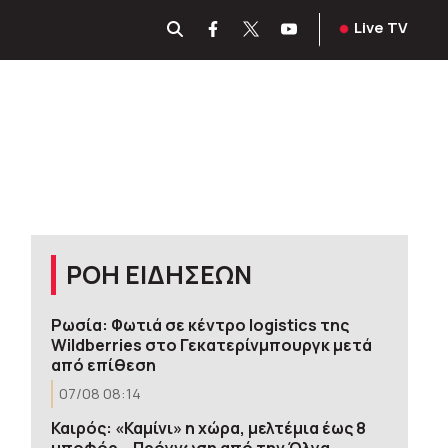
Live TV
ΡΟΗ ΕΙΔΗΣΕΩΝ
Ρωσία: Φωτιά σε κέντρο logistics της
Wildberries στο Γεκατερίνμπουργκ μετά
από επίθεση
07/08 08:14
Καιρός: «Καμίνι» η χώρα, μελτέμια έως 8
μποφόρ – Πρόγνωση από την Όλγα