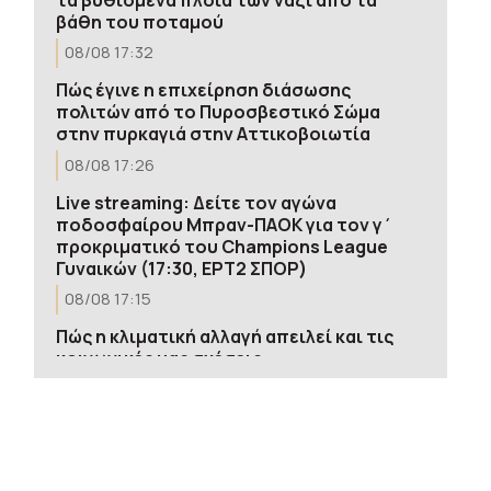
βάθη του ποταμού
08/08 17:32
Πώς έγινε η επιχείρηση διάσωσης
πολιτών από το Πυροσβεστικό Σώμα
στην πυρκαγιά στην Αττικοβοιωτία
08/08 17:26
Live streaming: Δείτε τον αγώνα
ποδοσφαίρου Μπραν-ΠΑΟΚ για τον γ΄
προκριματικό του Champions League
Γυναικών (17:30, ΕΡΤ2 ΣΠΟΡ)
08/08 17:15
Πώς η κλιματική αλλαγή απειλεί και τις
κοινωνικές μας σχέσεις
08/08 17:13
Θεσσαλονίκη: Σε ύφεση η πυρκαγιά στη
Σίνδο
08/08 17:12