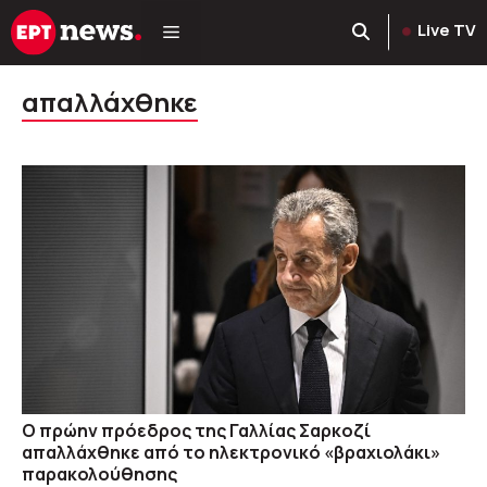
Μετάβαση
Live TV
σε
περιεχόμενο
απαλλάχθηκε
Ο πρώην πρόεδρος της Γαλλίας Σαρκοζί
απαλλάχθηκε από το ηλεκτρονικό «βραχιολάκι»
παρακολούθησης