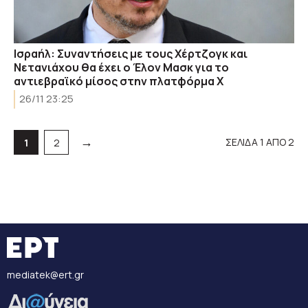
Ισραήλ: Συναντήσεις με τους Χέρτζογκ και
Νετανιάχου θα έχει ο Έλον Μασκ για το
αντιεβραϊκό μίσος στην πλατφόρμα Χ
26/11 23:25
→
ΣΕΛΙΔΑ 1 ΑΠΟ 2
Σελίδα
Σελίδα
1
2
mediatek@ert.gr