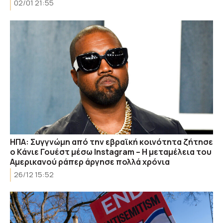
02/01 21:55
HΠΑ: Συγγνώμη από την εβραϊκή κοινότητα ζήτησε
ο Kάνιε Γουέστ μέσω Ιnstagram – Η μεταμέλεια του
Αμερικανού ράπερ άργησε πολλά χρόνια
26/12 15:52