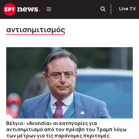
Μετάβαση
Live TV
σε
περιεχόμενο
αντισημιτισμός
Βέλγιο: «Ανοησία» οι κατηγορίες για
αντισημιτισμό από τον πρέσβη του Τραμπ λόγω
των μέτρων για τις παράνομες περιτομές