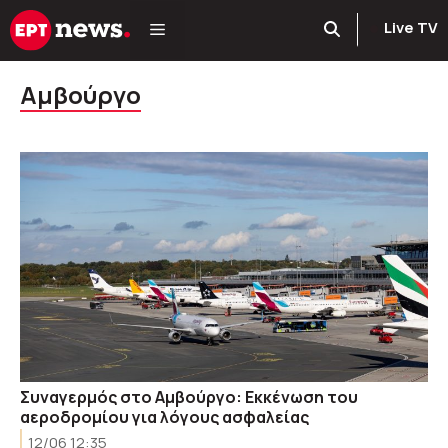
Μετάβαση
Live TV
σε
περιεχόμενο
Αμβούργο
Συναγερμός στο Αμβούργο: Εκκένωση του
αεροδρομίου για λόγους ασφαλείας
12/06 12:35