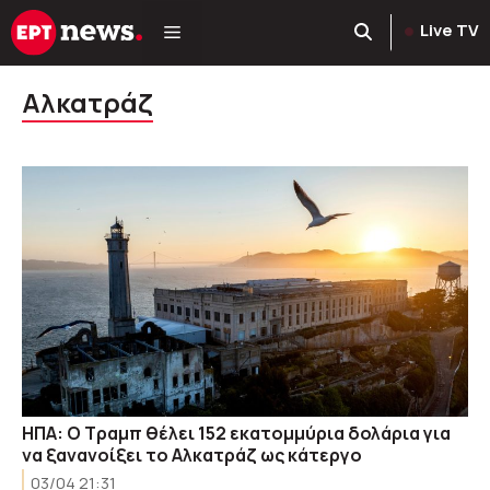
Μετάβαση
Live TV
σε
περιεχόμενο
Αλκατράζ
ΗΠΑ: Ο Τραμπ θέλει 152 εκατομμύρια δολάρια για
να ξανανοίξει το Αλκατράζ ως κάτεργο
03/04 21:31