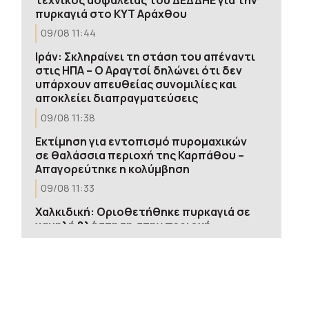
πυρκαγιά στο ΚΥΤ Αράχθου
09/08 11:44
Ιράν: Σκληραίνει τη στάση του απέναντι
στις ΗΠΑ – Ο Αραγτσί δηλώνει ότι δεν
υπάρχουν απευθείας συνομιλίες και
αποκλείει διαπραγματεύσεις
09/08 11:38
Εκτίμηση για εντοπισμό πυρομαχικών
σε θαλάσσια περιοχή της Καρπάθου –
Απαγορεύτηκε η κολύμβηση
09/08 11:33
Χαλκιδική: Οριοθετήθηκε πυρκαγιά σε
χαμηλή βλάστηση στην περιοχή
Πυργαδίκια
09/08 11:16
Ρωσικά πλήγματα σε δύο διυλιστήρια –
Τρεις νεκροί στο Μπέλγκοροντ από