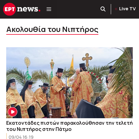
Μετάβαση
Live TV
σε
περιεχόμενο
Ακολουθία του Νιπτήρος
Εκατοντάδες πιστών παρακολούθησαν την τελετή
του Nιπτήρος στην Πάτμο
09/04 16:19