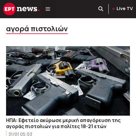
Μετάβαση
Live TV
σε
περιεχόμενο
αγορά πιστολιών
ΗΠΑ: Εφετείο ακύρωσε μερική απαγόρευση της
αγοράς πιστολιών για πολίτες 18-21 ετών
31/01 05:53