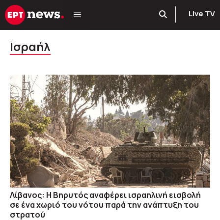
Μετάβαση
Live TV
σε
περιεχόμενο
Ισραήλ
Λίβανος: Η Βηρυτός αναφέρει ισραηλινή εισβολή
σε ένα χωριό του νότου παρά την ανάπτυξη του
στρατού