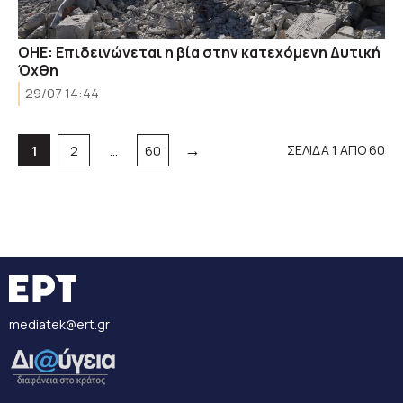
ΟΗΕ: Επιδεινώνεται η βία στην κατεχόμενη Δυτική
Όχθη
29/07 14:44
→
Σελίδα
Σελίδα
Σελίδα
ΣΕΛΙΔΑ 1 ΑΠΟ 60
1
2
…
60
mediatek@ert.gr