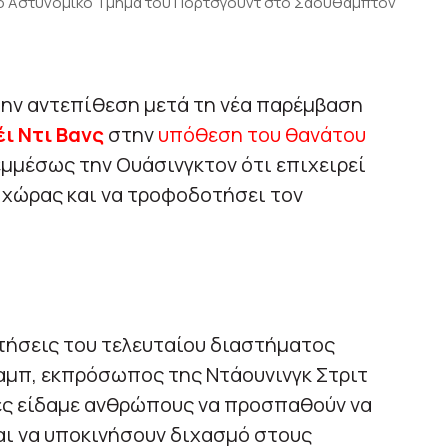
 το Αστυνομικό Τμήμα του Πόρτσγουντ στο Σαουθάμπτον
την αντεπίθεση μετά τη νέα παρέμβαση
έι Ντι Βανς
στην
υπόθεση του θανάτου
εμμέσως την Ουάσινγκτον ότι επιχειρεί
 χώρας και να τροφοδοτήσει τον
ντήσεις του τελευταίου διαστήματος
αμπ, εκπρόσωπος της Ντάουνινγκ Στριτ
ρες είδαμε ανθρώπους να προσπαθούν να
αι να υποκινήσουν διχασμό στους