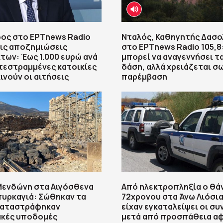
ος στο ΕΡΤnews Radio
Νταλός, Καθηγητής Δασο
 τις αποζημιώσεις
στο ΕΡΤnews Radio 105,8
ων: Έως 1.000 ευρώ ανά
μπορεί να αναγεννήσει τ
κατεστραμμένες κατοικίες
δάση, αλλά χρειάζεται σ
ινούν οι αιτήσεις
παρέμβαση
Μενδώνη στα Αιγόσθενα
Από ηλεκτροπληξία ο θά
πυρκαγιά: Σώθηκαν τα
72χρονου στα Άνω Λιόσια
 καταστράφηκαν
είχαν εγκαταλείψει οι συ
ακές υποδομές
μετά από προσπάθεια α