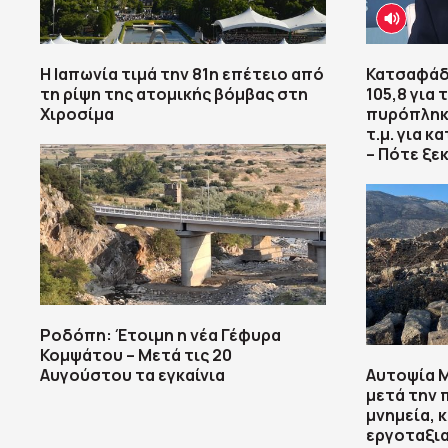
Η Ιαπωνία τιμά την 81η επέτειο από
Κατσαφάδ
τη ρίψη της ατομικής βόμβας στη
105,8 για
Χιροσίμα
πυρόπληκτ
τ.μ. για 
– Πότε ξεκ
Ροδόπη: Έτοιμη η νέα Γέφυρα
Κομψάτου – Μετά τις 20
Αυγούστου τα εγκαίνια
Αυτοψία 
μετά την 
μνημεία,
εργοταξι