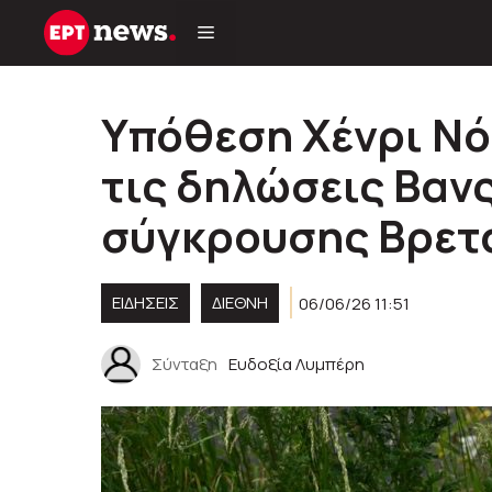
Μετάβαση
σε
περιεχόμενο
Υπόθεση Χένρι Νό
τις δηλώσεις Βανς
σύγκρουσης Βρετα
ΕΙΔΗΣΕΙΣ
ΔΙΕΘΝΗ
06/06/26 11:51
Σύνταξη
Ευδοξία Λυμπέρη