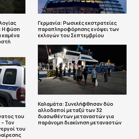
λογίας
Γερμανία: Ρωσικές εκστρατείες
: Η φύση
παραπληροφόρησης ενόψει των
α καμένα
εκλογών του Σεπτεμβρίου
ωστή
Καλαμάτα: Συνελήφθησαν δύο
αλλοδαποί μεταξύ των 32
νατος του
διασωθέντων μεταναστών για
 – Τον
παράνομη διακίνηση μεταναστών
νεργοί του
φαίρεσης