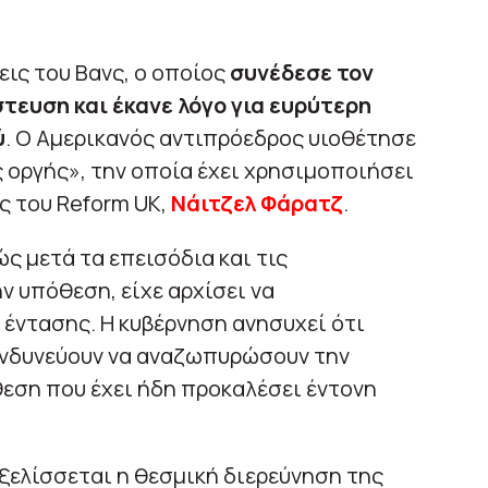
ις του Βανς, ο οποίος
συνέδεσε τον
τευση και έκανε λόγο για ευρύτερη
ύ
. Ο Αμερικανός αντιπρόεδρος υιοθέτησε
ς οργής», την οποία έχει χρησιμοποιήσει
ης του Reform UK,
Νάιτζελ Φάρατζ
.
ς μετά τα επεισόδια και τις
 υπόθεση, είχε αρχίσει να
έντασης. Η κυβέρνηση ανησυχεί ότι
ινδυνεύουν να αναζωπυρώσουν την
εση που έχει ήδη προκαλέσει έντονη
εξελίσσεται η θεσμική διερεύνηση της