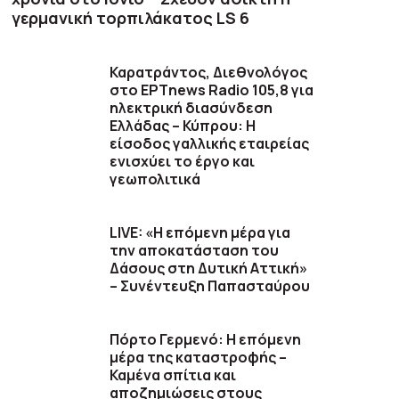
γερμανική τορπιλάκατος LS 6
Καρατράντος, Διεθνολόγος
στο ΕΡΤnews Radio 105,8 για
ηλεκτρική διασύνδεση
Ελλάδας – Κύπρου: Η
είσοδος γαλλικής εταιρείας
ενισχύει το έργο και
γεωπολιτικά
LIVE: «Η επόμενη μέρα για
την αποκατάσταση του
Δάσους στη Δυτική Αττική»
– Συνέντευξη Παπασταύρου
Πόρτο Γερμενό: Η επόμενη
μέρα της καταστροφής –
Καμένα σπίτια και
αποζημιώσεις στους