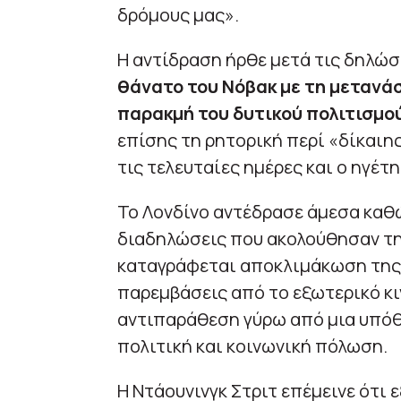
δρόμους μας».
Η αντίδραση ήρθε μετά τις δηλώσε
θάνατο του Νόβακ με τη μετανάσ
παρακμή του δυτικού πολιτισμο
επίσης τη ρητορική περί «δίκαιη
τις τελευταίες ημέρες και ο ηγέτ
Το Λονδίνο αντέδρασε άμεσα καθώ
διαδηλώσεις που ακολούθησαν την
καταγράφεται αποκλιμάκωση της 
παρεμβάσεις από το εξωτερικό κ
αντιπαράθεση γύρω από μια υπόθ
πολιτική και κοινωνική πόλωση.
Η Ντάουνινγκ Στριτ επέμεινε ότι 