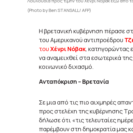
Λουλούδια προς τιμήν του Χένρι Νόβακ έξω από
(Photo by Ben STANSALL/ AFP)
Η βρετανική κυβέρνηση πέρασε σ
του Αμερικανού αντιπροέδρου
Τζ
του
Χένρι Νόβακ
, κατηγορώντας 
να αναμειχθεί στα εσωτερικά της
κοινωνικό διχασμό.
Ανταπόκριση – Βρετανία
Σε μια από τις πιο αιχμηρές απα
προς στελέχη της κυβέρνησης Τρ
δήλωσε ότι «τις τελευταίες ημέ
παρέμβουν στη δημοκρατία μας κ