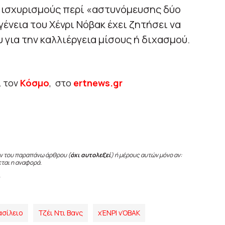
ς ισχυρισμούς περί «αστυνόμευσης δύο
γένεια του Χένρι Νόβακ έχει ζητήσει να
 για την καλλιέργεια μίσους ή διχασμού.
ι τον
Κόσμο
, στο
ertnews.gr
ν του παραπάνω άρθρου (
όχι αυτολεξεί
) ή μέρους αυτών μόνο αν:
εται η αναφορά.
ασίλειο
Τζέι Ντι Βανς
χΈΝΡΙ νΌΒΑΚ