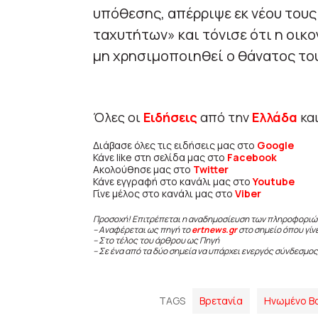
υπόθεσης, απέρριψε εκ νέου του
ταχυτήτων» και τόνισε ότι η οικο
μη χρησιμοποιηθεί ο θάνατος του
Όλες οι
Ειδήσεις
από την
Ελλάδα
κα
Διάβασε όλες τις ειδήσεις μας στο
Google
Κάνε like στη σελίδα μας στο
Facebook
Ακολούθησε μας στο
Twitter
Κάνε εγγραφή στο κανάλι μας στο
Youtube
Γίνε μέλος στο κανάλι μας στο
Viber
Προσοχή! Επιτρέπεται η αναδημοσίευση των πληροφοριώ
– Αναφέρεται ως πηγή το
ertnews.gr
στο σημείο όπου γίν
– Στο τέλος του άρθρου ως Πηγή
– Σε ένα από τα δύο σημεία να υπάρχει ενεργός σύνδεσμος
TAGS
Βρετανία
Ηνωμένο Β