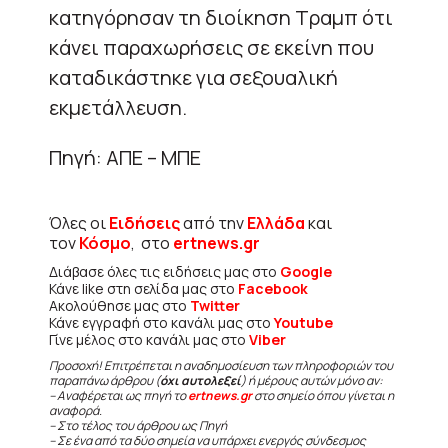
κατηγόρησαν τη διοίκηση Τραμπ ότι
κάνει παραχωρήσεις σε εκείνη που
καταδικάστηκε για σεξουαλική
εκμετάλλευση.
Πηγή: ΑΠΕ – ΜΠΕ
Όλες οι
Ειδήσεις
από την
Ελλάδα
και
τον
Κόσμο
, στο
ertnews.gr
Διάβασε όλες τις ειδήσεις μας στο
Google
Κάνε like στη σελίδα μας στο
Facebook
Ακολούθησε μας στο
Twitter
Κάνε εγγραφή στο κανάλι μας στο
Youtube
Γίνε μέλος στο κανάλι μας στο
Viber
Προσοχή! Επιτρέπεται η αναδημοσίευση των πληροφοριών του
παραπάνω άρθρου (
όχι αυτολεξεί
) ή μέρους αυτών μόνο αν:
– Αναφέρεται ως πηγή το
ertnews.gr
στο σημείο όπου γίνεται η
αναφορά.
– Στο τέλος του άρθρου ως Πηγή
– Σε ένα από τα δύο σημεία να υπάρχει ενεργός σύνδεσμος