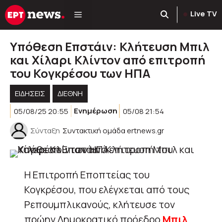
Μετάβαση
Live TV
σε
περιεχόμενο
Υπόθεση Επστάιν: Κλήτευση Μπιλ
και Χίλαρι Κλίντον από επιτροπή
του Κογκρέσου των ΗΠΑ
ΕΙΔΗΣΕΙΣ
ΔΙΕΘΝΗ
05/08/25 20:55
Ενημέρωση
05/08 21:54
Σύνταξη
Συντακτική ομάδα ertnews.gr
Η Επιτροπή Εποπτείας του
Κογκρέσου, που ελέγχεται από τους
Ρεπουμπλικανούς, κλήτευσε τον
πρώην Δημοκρατικό πρόεδρο
Μπιλ