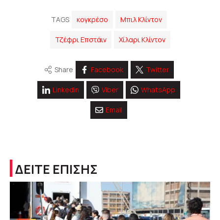
TAGS
κογκρέσο
Μπιλ Κλίντον
Τζέφρι Επστάιν
Χίλαρι Κλίντον
Share
Facebook
Twitter
Linkedin
Viber
WhatsApp
Email
ΔΕΙΤΕ ΕΠΙΣΗΣ