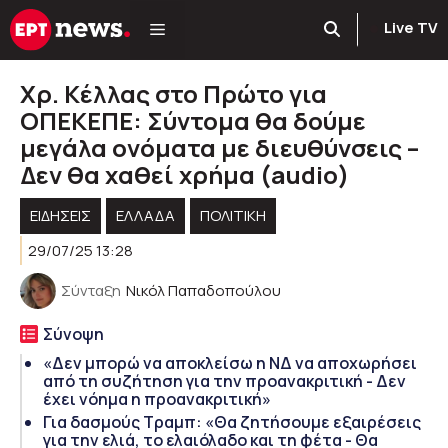
Μετάβαση
Live TV
σε
περιεχόμενο
Χρ. Κέλλας στο Πρώτο για
ΟΠΕΚΕΠΕ: Σύντομα θα δούμε
μεγάλα ονόματα με διευθύνσεις –
Δεν θα χαθεί χρήμα (audio)
ΕΙΔΗΣΕΙΣ
ΕΛΛΑΔΑ
ΠΟΛΙΤΙΚΉ
29/07/25 13:28
Σύνταξη
Νικόλ Παπαδοπούλου
Σύνοψη
«Δεν μπορώ να αποκλείσω η ΝΔ να αποχωρήσει
από τη συζήτηση για την προανακριτική - Δεν
έχει νόημα η προανακριτική»
Για δασμούς Τραμπ: «Θα ζητήσουμε εξαιρέσεις
για την ελιά, το ελαιόλαδο και τη φέτα - Θα