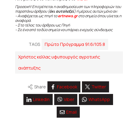
Προσοχή! Επιτρέπεται η αναδημοσίευση των πληροφοριών του
παραπάνω άρθρου (
όχι αυτολεξεί
) ή μέρους αυτών μόνο αν:
– Αναφέρεται ως πηγή το
ertnews.gr
στο σημείο όπου γίνεται η
αναφορά.
– Στο τέλος του άρθρου ως Πηγή
– Σε ένα από τα δύο σημεία να υπάρχει ενεργός σύνδεσμος
TAGS
Πρώτο Πρόγραμμα 91.6/105.8
Χρήστος κελλας υφυπουργός αγροτικής
ανάπτυξης
Share
Facebook
Twitter
Linkedin
Viber
WhatsApp
Email