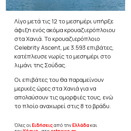
Λίγο μετά τις 12 το μεσημέρι υπήρξε
άφιξη ενός ακόμα κρουαζιερόπλοιου
στα Χανιά. Το κρουαζιερόπλοιο
Celebrity Ascent, με 3.593 επιβάτες,
κατέπλευσε νωρίς το μεσημέρι στο
λιμάνι της Σούδας.
Οι επιβάτες του θα παραμείνουν
μερικές ώρες στα Χανιά για να
απολαύσουν τις ομορφιές τους, ενώ
το πλοίο αναχωρεί στις 8 το βράδυ.
Όλες οι
Ειδήσεις
από την
Ελλάδα
και
τον
Κόσμο
, στο
ertnews.gr