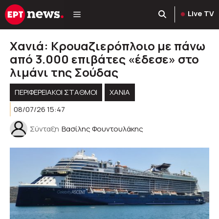
Μετάβαση
Live TV
σε
περιεχόμενο
Χανιά: Κρουαζιερόπλοιο με πάνω
από 3.000 επιβάτες «έδεσε» στο
λιμάνι της Σούδας
ΠΕΡΙΦΕΡΕΙΑΚΟΊ ΣΤΑΘΜΟΊ
ΧΑΝΙΑ
08/07/26 15:47
Σύνταξη
Βασίλης Φουντουλάκης