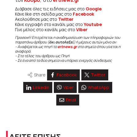
Διάβασε όλες τις ειδήσεις μας στο
Google
Κάνε like στη σελίδα μας στο
Facebook
Ακολούθησε μας στο
Twitter
Κάνε εγγραφή στο κανάλι μας στο
Youtube
Γίνε μέλος στο κανάλι μας στο
Viber
Προσοχή! Επιτρέπεται η αναδημοσίευση των πληροφοριών του
παραπάνω άρθρου (
όχι αυτολεξεί
) ή μέρους αυτών μόνο αν:
– Αναφέρεται ως πηγή το
ertnews.gr
στο σημείο όπου γίνεται η
αναφορά.
– Στο τέλος του άρθρου ως Πηγή
– Σε ένα από τα δύο σημεία να υπάρχει ενεργός σύνδεσμος
Share
Facebook
Twitter
Linkedin
Viber
WhatsApp
Email
ΔΕΙΤΕ ΕΠΙΣΗΣ