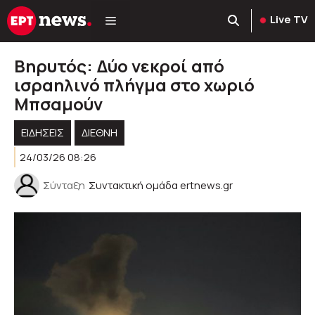
Μετάβαση
Live TV
σε
περιεχόμενο
Βηρυτός: Δύο νεκροί από
ισραηλινό πλήγμα στο χωριό
Μπσαμούν
ΕΙΔΗΣΕΙΣ
ΔΙΕΘΝΗ
24/03/26 08:26
Σύνταξη
Συντακτική ομάδα ertnews.gr