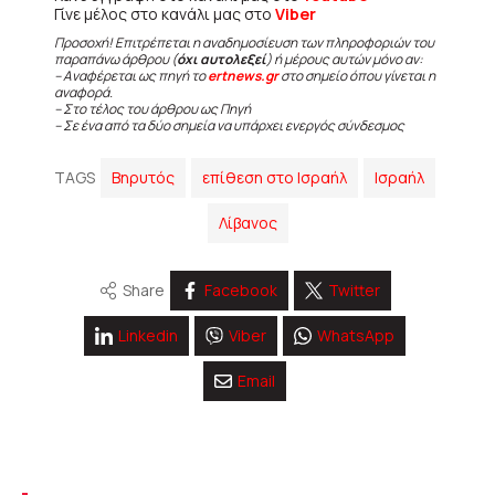
Γίνε μέλος στο κανάλι μας στο
Viber
Προσοχή! Επιτρέπεται η αναδημοσίευση των πληροφοριών του
παραπάνω άρθρου (
όχι αυτολεξεί
) ή μέρους αυτών μόνο αν:
– Αναφέρεται ως πηγή το
ertnews.gr
στο σημείο όπου γίνεται η
αναφορά.
– Στο τέλος του άρθρου ως Πηγή
– Σε ένα από τα δύο σημεία να υπάρχει ενεργός σύνδεσμος
TAGS
Βηρυτός
επίθεση στο Ισραήλ
Ισραήλ
Λίβανος
Share
Facebook
Twitter
Linkedin
Viber
WhatsApp
Email