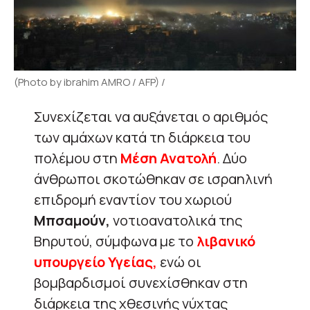
(Photo by ibrahim AMRO / AFP) /
Συνεχίζεται να αυξάνεται ο αριθμός
των αμάχων κατά τη διάρκεια του
πολέμου στη
Μέση Ανατολή
. Δύο
άνθρωποι σκοτώθηκαν σε ισραηλινή
επιδρομή εναντίον του χωριού
Μπσαμούν,
νοτιοανατολικά της
Βηρυτού, σύμφωνα με το
λιβανικό
υπουργείο Υγείας,
ενώ οι
βομβαρδισμοί συνεχίσθηκαν στη
διάρκεια της χθεσινής νύχτας