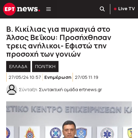
Μετάβαση
Live TV
σε
περιεχόμενο
Β. Κικίλιας για πυρκαγιά στο
Άλσος Βεΐκου: Προσήχθησαν
τρεις ανήλικοι- Εφιστώ την
προσοχή των γονιών
ΕΛΛΑΔΑ
ΠΟΛΙΤΙΚΉ
27/05/24 10:57
Ενημέρωση
27/05 11:19
Σύνταξη
Συντακτική ομάδα ertnews.gr