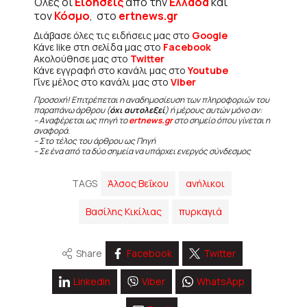
Όλες οι
Ειδήσεις
από την
Ελλάδα
και
τον
Κόσμο
, στο
ertnews.gr
Διάβασε όλες τις ειδήσεις μας στο
Google
Κάνε like στη σελίδα μας στο
Facebook
Ακολούθησε μας στο
Twitter
Κάνε εγγραφή στο κανάλι μας στο
Youtube
Γίνε μέλος στο κανάλι μας στο
Viber
Προσοχή! Επιτρέπεται η αναδημοσίευση των πληροφοριών του
παραπάνω άρθρου (
όχι αυτολεξεί
) ή μέρους αυτών μόνο αν:
– Αναφέρεται ως πηγή το
ertnews.gr
στο σημείο όπου γίνεται η
αναφορά.
– Στο τέλος του άρθρου ως Πηγή
– Σε ένα από τα δύο σημεία να υπάρχει ενεργός σύνδεσμος
TAGS
Άλσος Βεΐκου
ανήλικοι
Βασίλης Κικίλιας
πυρκαγιά
Share
Facebook
Twitter
Linkedin
Viber
WhatsApp