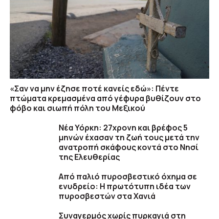
«Σαν να μην έζησε ποτέ κανείς εδώ»: Πέντε
πτώματα κρεμασμένα από γέφυρα βυθίζουν στο
φόβο και σιωπή πόλη του Μεξικού
Νέα Υόρκη: 27χρονη και βρέφος 5
μηνών έχασαν τη ζωή τους μετά την
ανατροπή σκάφους κοντά στο Νησί
της Ελευθερίας
Από παλιό πυροσβεστικό όχημα σε
ενυδρείο: Η πρωτότυπη ιδέα των
πυροσβεστών στα Χανιά
Συναγερμός χωρίς πυρκαγιά στη