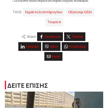
– Σε ένα από τα δύο σημεία να υπάρχει ενεργός σύνδεσμος
TAGS
Κεμάλ Κιλιτσντάρογλου
Οζγκιούρ Οζέλ
Τουρκία
Share
Facebook
Twitter
Linkedin
Viber
WhatsApp
Email
ΔΕΙΤΕ ΕΠΙΣΗΣ