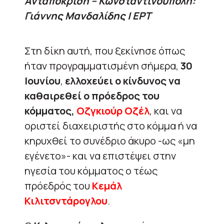
Aνταπόκριση – Κωνσταντινούπολη:
Γιάννης Μανδαλίδης | ΕΡΤ
Στη δίκη αυτή, που ξεκίνησε όπως
ήταν προγραμματισμένη σήμερα,
30
Ιουνίου
,
ελλοχεύει ο κίνδυνος να
καθαιρεθεί ο πρόεδρος του
κόμματος,
Οζγκιούρ Οζέλ
, και να
οριστεί διαχειριστής στο κόμμα ή να
κηρυχθεί το συνέδριο άκυρο -ως «μη
εγένετο»- και να επιστέψει στην
ηγεσία του κόμματος ο τέως
πρόεδρός του
Κεμάλ
Κιλιτσντάρογλου
.