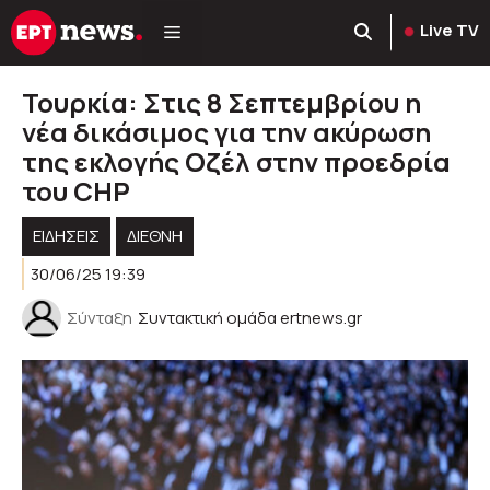
Μετάβαση
Live TV
σε
περιεχόμενο
Τουρκία: Στις 8 Σεπτεμβρίου η
νέα δικάσιμος για την ακύρωση
της εκλογής Οζέλ στην προεδρία
του CHP
ΕΙΔΗΣΕΙΣ
ΔΙΕΘΝΗ
30/06/25 19:39
Σύνταξη
Συντακτική ομάδα ertnews.gr