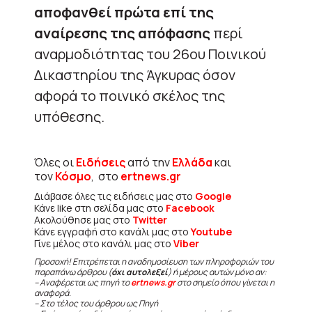
αποφανθεί πρώτα επί της
αναίρεσης της απόφασης
περί
αναρμοδιότητας του 26ου Ποινικού
Δικαστηρίου της Άγκυρας όσον
αφορά το ποινικό σκέλος της
υπόθεσης.
Όλες οι
Ειδήσεις
από την
Ελλάδα
και
τον
Κόσμο
, στο
ertnews.gr
Διάβασε όλες τις ειδήσεις μας στο
Google
Κάνε like στη σελίδα μας στο
Facebook
Ακολούθησε μας στο
Twitter
Κάνε εγγραφή στο κανάλι μας στο
Youtube
Γίνε μέλος στο κανάλι μας στο
Viber
Προσοχή! Επιτρέπεται η αναδημοσίευση των πληροφοριών του
παραπάνω άρθρου (
όχι αυτολεξεί
) ή μέρους αυτών μόνο αν:
– Αναφέρεται ως πηγή το
ertnews.gr
στο σημείο όπου γίνεται η
αναφορά.
– Στο τέλος του άρθρου ως Πηγή