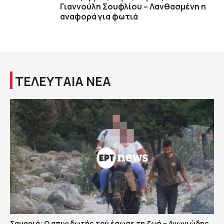
Γιαννούλη Σουφλίου – Λανθασμένη η
αναφορά για φωτιά
ΤΕΛΕΥΤΑΙΑ ΝΕΑ
Σαμαριά: Ο απινιδωτής τού έσωσε τη ζωή – Αγωνιώδης