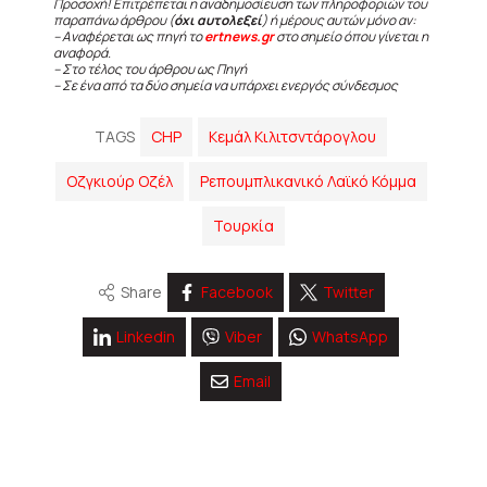
Προσοχή! Επιτρέπεται η αναδημοσίευση των πληροφοριών του
παραπάνω άρθρου (
όχι αυτολεξεί
) ή μέρους αυτών μόνο αν:
– Αναφέρεται ως πηγή το
ertnews.gr
στο σημείο όπου γίνεται η
αναφορά.
– Στο τέλος του άρθρου ως Πηγή
– Σε ένα από τα δύο σημεία να υπάρχει ενεργός σύνδεσμος
TAGS
CHP
Κεμάλ Κιλιτσντάρογλου
Οζγκιούρ Οζέλ
Ρεπουμπλικανικό Λαϊκό Κόμμα
Τουρκία
Share
Facebook
Twitter
Linkedin
Viber
WhatsApp
Email