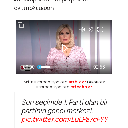
αντιπολίτευση.
Δείτε περισσότερα στο
ertflix.gr
| Ακούστε
περισσότερα στο
ertecho.gr
Son seçimde 1. Parti olan bir
partinin genel merkezi.
pic.twitter.com/LuLPa7cFYY