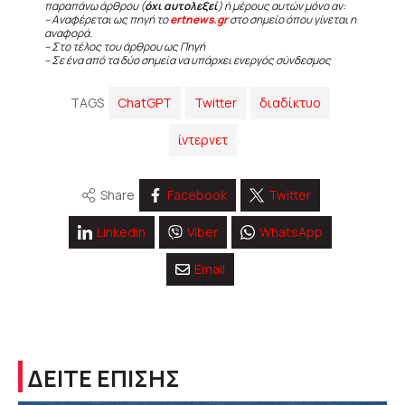
παραπάνω άρθρου (
όχι αυτολεξεί
) ή μέρους αυτών μόνο αν:
– Αναφέρεται ως πηγή το
ertnews.gr
στο σημείο όπου γίνεται η
αναφορά.
– Στο τέλος του άρθρου ως Πηγή
– Σε ένα από τα δύο σημεία να υπάρχει ενεργός σύνδεσμος
TAGS
ChatGPT
Twitter
διαδίκτυο
ίντερνετ
Share
Facebook
Twitter
Linkedin
Viber
WhatsApp
Email
ΔΕΙΤΕ ΕΠΙΣΗΣ