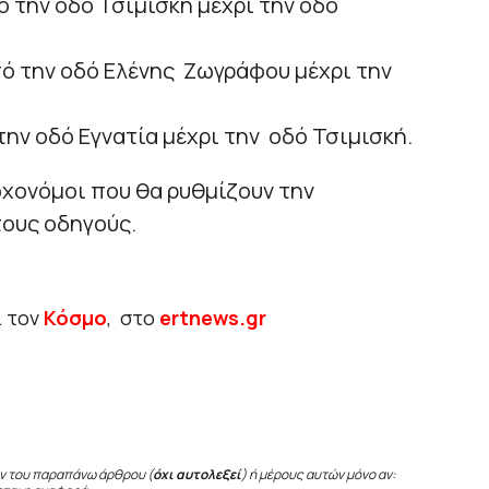
πό την οδό Τσιμισκή μέχρι την οδό
ό την οδό Ελένης Ζωγράφου μέχρι την
 την οδό Εγνατία μέχρι την οδό Τσιμισκή.
οχονόμοι που θα ρυθμίζουν την
τους οδηγούς.
ι τον
Κόσμο
, στο
ertnews.gr
ν του παραπάνω άρθρου (
όχι αυτολεξεί
) ή μέρους αυτών μόνο αν: