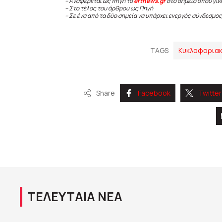
– Αναφέρεται ως πηγή το
ertnews.gr
στο σημείο όπου γίν
– Στο τέλος του άρθρου ως Πηγή
– Σε ένα από τα δύο σημεία να υπάρχει ενεργός σύνδεσμος
TAGS
Κυκλοφοριακ
Share
Facebook
Twitter
ΤΕΛΕΥΤΑΙΑ ΝΕΑ