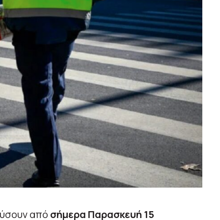
χύσουν από
σήμερα Παρασκευή 15