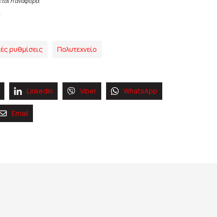
εται η αναφορά.
ές ρυθμίσεις
Πολυτεχνείο
Linkedin
Viber
WhatsApp
Email