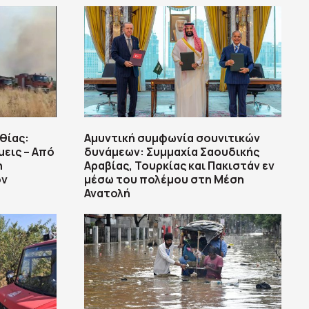
θίας:
Αμυντική συμφωνία σουνιτικών
μεις – Από
δυνάμεων: Συμμαχία Σαουδικής
η
Αραβίας, Τουρκίας και Πακιστάν εν
ον
μέσω του πολέμου στη Μέση
Ανατολή