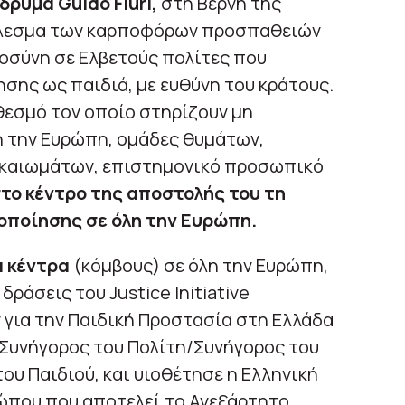
Ίδρυμα Guido Fluri,
στη Βέρνη της
οτέλεσμα των καρποφόρων προσπαθειών
οσύνη σε Ελβετούς πολίτες που
ης ως παιδιά, με ευθύνη του κράτους.
θεσμό τον οποίο στηρίζουν μη
η την Ευρώπη, ομάδες θυμάτων,
καιωμάτων, επιστημονικό προσωπικό
το κέντρο της αποστολής του τη
οποίησης σε όλη την Ευρώπη.
ά κέντρα
(κόμβους) σε όλη την Ευρώπη,
δράσεις του Justice Initiative
 για την Παιδική Προστασία στη Ελλάδα
 Συνήγορος του Πολίτη/Συνήγορος του
του Παιδιού, και υιοθέτησε η Ελληνική
ώπου που αποτελεί το Ανεξάρτητο