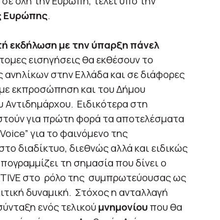
σε όλη την Ευρώπη, τελεί υπό την
ης Ευρώπης
.
τή εκδήλωση με την ύπαρξη πάνελ
ύντομες εισηγήσεις θα εκθέσουν το
 ανηλίκων στην Ελλάδα και σε διάφορες
 με εκπροσώπηση και του Δήμου
υ Αντιδημάρχου. Ειδικότερα στη
τούν για πρώτη φορά τα αποτελέσματα
Voice” για το φαινόμενο της
το διαδίκτυο, διεθνώς αλλά και ειδικώς
υπογραμμίζει τη σημασία που δίνει ο
ATIVE στο ρόλο της συμπρωτεύουσας ως
λιτική δυναμική. Στόχος η ανταλλαγή
 σύνταξη ενός τελικού
μνημονίου
που θα