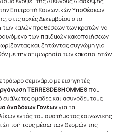
νισμό ενόψει της Διεθνούς Διάσκεψης
 την Επιτροπή Κοινωνικών Υποθέσεων
ς, στις αρχές Δεκεμβρίου στο
 των καλών προθέσεων των κρατών να
 φαινόμενο των παιδικών κακοποιήσεων
γνωρίζοντας και ζητώντας συγνώμη για
λθόν με την ατιμωρησία των κακοποιητών
ετράωρο σεμινάριο με εισηγητές
Οργάνωση Τ
ERRES
DES
HOMMES
που
ό ευάλωτες ομάδες και ασυνόδευτους
υο Αναδόχων Γονέων
για τα
λίκων εντός του συστήματος κοινωνικής
ετώπισή τους μέσω των θεσμών της