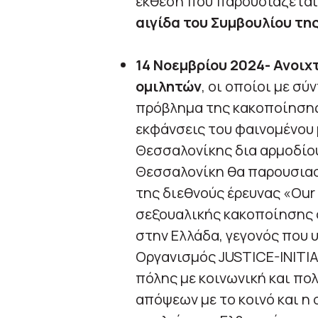
έκθεση που παρουσιάζεται 
αιγίδα του Συμβουλίου τ
14 Νοεμβρίου 2024- Ανοιχ
ομιλητών
, οι οποίοι με σ
πρόβλημα της κακοποίησης
εκφάνσεις του φαινομένου
Θεσσαλονίκης δια αρμοδίο
Θεσσαλονίκη θα παρουσιασ
της διεθνούς έρευνας «Οur 
σεξουαλικής κακοποίησης σ
στην Ελλάδα, γεγονός που 
Οργανισμός JUSTICE-INITI
πόλης με κοινωνική και πο
απόψεων με το κοινό και η