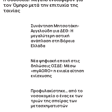
τον Όμηρο μετά την επιτυχία της
ταινίας
Συνάντηση Μητσοτάκη-
Αγγελούδη για ΔΕΘ: Η
μεγαλύτερη αστική
ανάπλαση στη Βόρεια
Ελλάδα
Νέα ψηφιακή εποχή στις
δηλώσεις ΟΣΔΕ: Μέσω
«myAGRO» η ενιαία αίτηση
ενίσχυσης
Προφυλακίστηκε… από το
νοσοκομείο ο ένας εκ των
τριών της σπείρας των
μετασχηματιστών