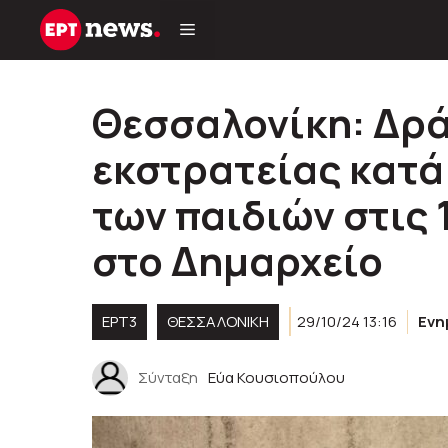
Μετάβαση
σε
περιεχόμενο
Θεσσαλονίκη: Δρά
εκστρατείας κατά
των παιδιών στις 
στο Δημαρχείο
ΕΡΤ3
ΘΕΣΣΑΛΟΝΙΚΗ
29/10/24 13:16
Ενη
Σύνταξη
Εύα Κουσιοπούλου