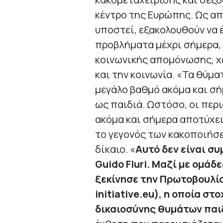
κέντρο της Ευρώπης. Ως α
υποστεί, εξακολουθούν να 
προβλήματα μέχρι σήμερα, 
κοινωνικής απομόνωσης, χ
και την κοινωνία. «Τα θύμ
μεγάλο βαθμό ακόμα και σ
ως παιδιά. Ωστόσο, οι πε
ακόμα και σήμερα αποτύχει
το γεγονός των κακοποιήσε
δίκαιο. «
Αυτό δεν είναι συ
Guido Fluri.
Μαζί με ομάδε
ξεκίνησε την Πρωτοβουλία
initiative
.
eu
), η οποία στ
δικαιοσύνης θυμάτων παι