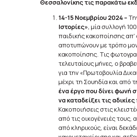
Θεσσαλονίκης τις παρακάτω εκδ
14-15 Νοεμβρίου 2024 –
Τη
Ιστορίες»
, μία συλλογή 1
παιδικής κακοποίησης απ’
αποτυπώνουν με τρόπο μον
κακοποίησης. Τις φωτογραφ
τελευταίους μήνες, ο βραβ
για την «Πρωτοβουλία Δικα
μέχρι τη Σουηδία και από τ
ένα έργο που δίνει φωνή 
να καταδείξει τις αδικίε
Κακοποιήσεις στις κλειστέ
από τις οικογένειές τους, 
από κληρικούς, είναι δεκά
κακομεταχείρισης και σεξ