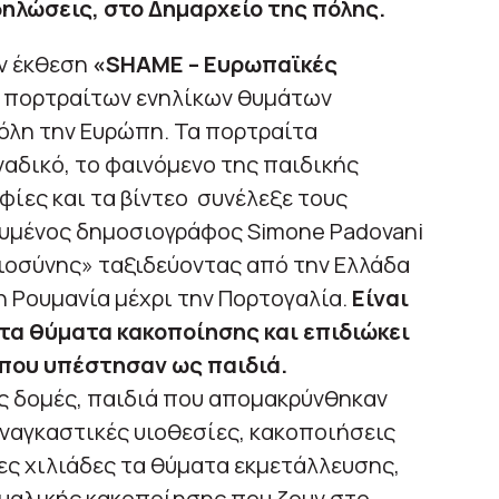
ηλώσεις, στο Δημαρχείο της πόλης.
ν έκθεση
«
SHAME –
Ευρωπαϊκές
00 πορτραίτων ενηλίκων θυμάτων
 όλη την Ευρώπη. Τα πορτραίτα
αδικό, το φαινόμενο της παιδικής
ίες και τα βίντεο συνέλεξε τους
ευμένος δημοσιογράφος Simone Padovani
ιοσύνης» ταξιδεύοντας από την Eλλάδα
η Ρουμανία μέχρι την Πορτογαλία.
Είναι
στα θύματα κακοποίησης και επιδιώκει
ς που υπέστησαν ως παιδιά.
ς δομές, παιδιά που απομακρύνθηκαν
αναγκαστικές υιοθεσίες, κακοποιήσεις
δες χιλιάδες τα θύματα εκμετάλλευσης,
ουαλικής κακοποίησης που ζουν στο