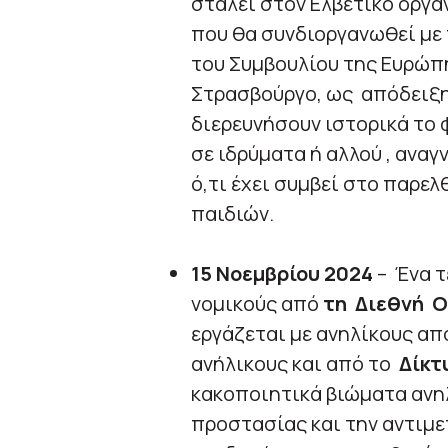
σταλεί στον Ελβετικό οργα
που θα συνδιοργανωθεί με
του Συμβουλίου της Ευρώπη
Στρασβούργο, ως απόδειξη
διερευνήσουν ιστορικά το
σε ιδρύματα ή αλλού , ανα
ό,τι έχει συμβεί στο παρε
παιδιών.
15 Νοεμβρίου 2024
– Ένα τ
νομικούς από
τη Διεθνή 
εργάζεται με ανηλίκους απ
ανήλικους και από το
Δίκτ
κακοποιητικά βιώματα ανη
προστασίας και την αντιμ