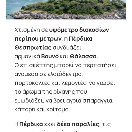
Χτισμένη σε
υψόμετρο διακοσίων
περίπου μέτρων
, η
Πέρδικα
Θεσπρωτίας
συνδυάζει
αρμονικά
Βουνό
και
Θάλασσα.
Ο επισκέπτης μπορεί να περπατήσει
ανάμεσα σε ελαιόδεντρα,
πορτοκαλιές και λεμονιές, να νιώσει
το άρωμα της ρίγανης που
ευωδιάζει, να βρει άγρια σπαράγγια,
κάπαρη και κρίταμο.
Η
Πέρδικα
έχει
δέκα παραλίες
, τις