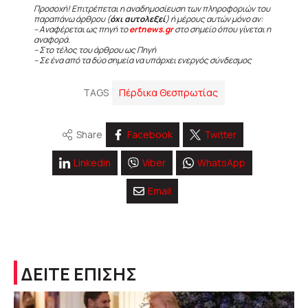
Προσοχή! Επιτρέπεται η αναδημοσίευση των πληροφοριών του
παραπάνω άρθρου (
όχι αυτολεξεί
) ή μέρους αυτών μόνο αν:
– Αναφέρεται ως πηγή το
ertnews.gr
στο σημείο όπου γίνεται η
αναφορά.
– Στο τέλος του άρθρου ως Πηγή
– Σε ένα από τα δύο σημεία να υπάρχει ενεργός σύνδεσμος
TAGS
Πέρδικα Θεσπρωτίας
Share
Facebook
Twitter
Linkedin
Viber
WhatsApp
Email
ΔΕΙΤΕ ΕΠΙΣΗΣ