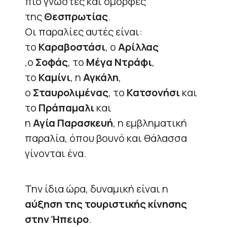
πιο γνωστές και όμορφες
της
Θεσπρωτίας
.
Οι παραλίες αυτές είναι:
το
Καραβοστάσι
, ο
Αρίλλας
,ο
Σοφάς
, το
Μέγα
Ντράφι
,
το
Καμίνι
, η
Αγκάλη
,
ο
Σταυρολιμένας
, το
Κατσονήσι
και
το
Πράπαμαλι
και
η
Αγία
Παρασκευή
, η εμβληματική
παραλία, όπου βουνό και θάλασσα
γίνονται ένα.
Την ίδια ώρα, δυναμική είναι η
αύξηση της τουριστικής κίνησης
στην Ήπειρο
.