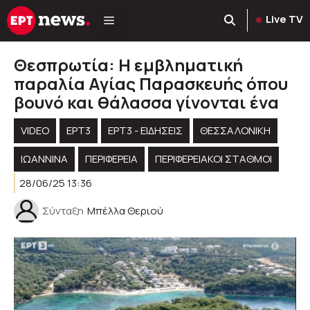
Μετάβαση
Live TV
σε
περιεχόμενο
Θεσπρωτία: Η εμβληματική
παραλία Αγίας Παρασκευής όπου
βουνό και θάλασσα γίνονται ένα
VIDEO
ΕΡΤ3
ΕΡΤ3 - ΕΙΔΉΣΕΙΣ
ΘΕΣΣΑΛΟΝΙΚΗ
ΙΩΑΝΝΙΝΑ
ΠΕΡΙΦΈΡΕΙΑ
ΠΕΡΙΦΕΡΕΙΑΚΟΊ ΣΤΑΘΜΟΊ
28/06/25 13:36
Σύνταξη
Μπέλλα Θεριού