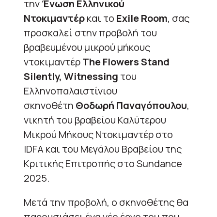
την
Ένωση Ελληνικού
Ντοκιμαντέρ
και το
Exile Room
, σας
προσκαλεί στην προβολή του
βραβευμένου μικρού μήκους
ντοκιμαντέρ
The Flowers Stand
Silently, Witnessing
του
Ελληνοπαλαιστίνιου
σκηνοθέτη
Θοδωρή Παναγόπουλου
,
νικητή του βραβείου Καλύτερου
Μικρού Μήκους Ντοκιμαντέρ στο
IDFA και του Μεγάλου Βραβείου της
Κριτικής Επιτροπής στο Sundance
2025.
Μετά την προβολή, ο σκηνοθέτης θα
παρουσιάσει ένα νέο έργο του που