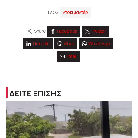
TAGS
ντοκιμαντέρ
Share
Facebook
Twitter
Linkedin
Viber
WhatsApp
Email
ΔΕΙΤΕ ΕΠΙΣΗΣ