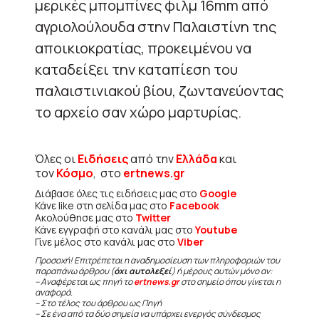
μερικές μπομπίνες φιλμ 16mm από
αγριολούλουδα στην Παλαιστίνη της
αποικιοκρατίας, προκειμένου να
καταδείξει την καταπίεση του
παλαιστινιακού βίου, ζωντανεύοντας
το αρχείο σαν χώρο μαρτυρίας.
Όλες οι
Ειδήσεις
από την
Ελλάδα
και
τον
Κόσμο
, στο
ertnews.gr
Διάβασε όλες τις ειδήσεις μας στο
Google
Κάνε like στη σελίδα μας στο
Facebook
Ακολούθησε μας στο
Twitter
Κάνε εγγραφή στο κανάλι μας στο
Youtube
Γίνε μέλος στο κανάλι μας στο
Viber
Προσοχή! Επιτρέπεται η αναδημοσίευση των πληροφοριών του
παραπάνω άρθρου (
όχι αυτολεξεί
) ή μέρους αυτών μόνο αν:
– Αναφέρεται ως πηγή το
ertnews.gr
στο σημείο όπου γίνεται η
αναφορά.
– Στο τέλος του άρθρου ως Πηγή
– Σε ένα από τα δύο σημεία να υπάρχει ενεργός σύνδεσμος