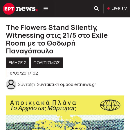
Μετάβαση
Live TV
σε
περιεχόμενο
The Flowers Stand Silently,
Witnessing στις 21/5 στο Exile
Room με το Θοδωρή
Παναγόπουλο
ΕΙΔΗΣΕΙΣ
ΠΟΛΙΤΙΣΜΟΣ
16/05/25 17:52
Σύνταξη
Συντακτική ομάδα ertnews.gr