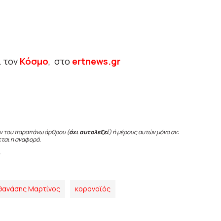
ι τον
Κόσμο
, στο
ertnews.gr
ν του παραπάνω άρθρου (
όχι αυτολεξεί
) ή μέρους αυτών μόνο αν:
εται η αναφορά.
Θανάσης Μαρτίνος
κορονοϊός