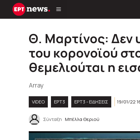
Μετάβαση
σε
περιεχόμενο
Θ. Μαρτίνος: Δεν
του κορονοϊού στο
θεμελιούται η ει
Array
VIDEO
ΕΡΤ3
ΕΡΤ3 - ΕΙΔΉΣΕΙΣ
19/01/22 1
Σύνταξη
Μπέλλα Θεριού