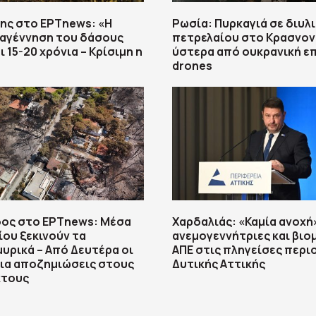
ης στο ΕΡΤnews: «Η
Ρωσία: Πυρκαγιά σε διυλ
ναγέννηση του δάσους
πετρελαίου στο Κρασνο
 15-20 χρόνια – Κρίσιμη η
ύστερα από ουκρανική ε
drones
ος στο ΕΡΤnews: Μέσα
Χαρδαλιάς: «Καμία ανοχή
ου ξεκινούν τα
ανεμογεννήτριες και βιο
υρικά – Από Δευτέρα οι
ΑΠΕ στις πληγείσες περι
για αποζημιώσεις στους
Δυτικής Αττικής
τους