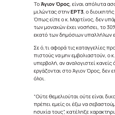
Το
Άγιον Όρος
, είναι απόλυτα ασ
μιλώντας στην
ΕΡΤ3
, ο διοικητή
Όπως είπε ο κ. Μαρτίνος, δεν υπά
των μοναχών έχει νοσήσει, το 30%
εκατό των δημόσιων υπαλλήλων ε
Σε ό,τι αφορά τις καταγγελίες π
πιστούς να μην εμβολιαστούν, ο κ.
υπερβολή, αν αναλογιστεί κανείς 
εργάζονται στο Άγιον Όρος, δεν 
όλοι.
“Ούτε θεμελιούται ούτε είναι δικ
πρέπει εμείς οι έξω να σεβαστού
ησυχία τους”, κατέληξε χαρακτηρι