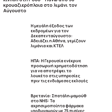
κρουαζιερόπλοια στο λιμάνι τον
Αύγουστο
Η μεγάλη έξοδος των
εκδρομέων για τον
Δεκαπενταύγουστο:
Αδειάζει η Αθήνα, γεμίζουν
λιμάνια και ΚΤΕΛ
ΗΠΑ: Η Γερουσία ενέκρινε
προσωρινή χρηματοδότηση
για να αποτρέψει το
λουκέτο στις υπηρεσίες
πριν τις ενδιάμεσες εκλογές
Βρετανία: Σπατάλη‑μαμούθ
στο NHS: Τα
αχρησιμοποίητα φάρμακα
ισοδυναμούν με 75 πισίνες