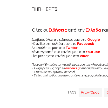
ΠΗΓΗ: ΕΡΤ3
Όλες οι
Ειδήσεις
από την
Ελλάδα
κα
Διάβασε όλες τις ειδήσεις μας στο
Google
Κάνε like στη σελίδα μας στο
Facebook
Ακολούθησε μας στο
Twitter
Κάνε εγγραφή στο κανάλι μας στο
Youtube
Γίνε μέλος στο κανάλι μας στο
Viber
Προσοχή! Επιτρέπεται η αναδημοσίευση των πληροφοριώ
– Αναφέρεται ως πηγή το
ertnews.gr
στο σημείο όπου γίν
– Στο τέλος του άρθρου ως Πηγή
– Σε ένα από τα δύο σημεία να υπάρχει ενεργός σύνδεσμος
TAGS
Άγιον Όρος