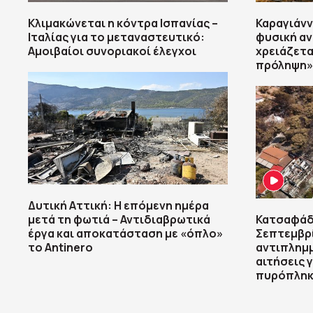
Κλιμακώνεται η κόντρα Ισπανίας –
Καραγιάνν
Ιταλίας για το μεταναστευτικό:
φυσική α
Αμοιβαίοι συνοριακοί έλεγχοι
χρειάζεται
πρόληψη»
Δυτική Αττική: Η επόμενη ημέρα
μετά τη φωτιά – Αντιδιαβρωτικά
Κατσαφάδ
έργα και αποκατάσταση με «όπλο»
Σεπτεμβρί
το Antinero
αντιπλημμ
αιτήσεις 
πυρόπληκ