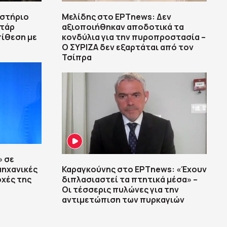
ιστήριο
Μελίδης στο ΕΡΤnews: Δεν
ντάρ
αξιοποιήθηκαν αποδοτικά τα
πίθεση με
κονδύλια για την πυροπροστασία –
Ο ΣΥΡΙΖΑ δεν εξαρτάται από τον
Τσίπρα
» σε
μηχανικές
Καραγκούνης στο ΕΡΤnews: «Έχουν
οχές της
διπλασιαστεί τα πτητικά μέσα» –
Οι τέσσερις πυλώνες για την
αντιμετώπιση των πυρκαγιών