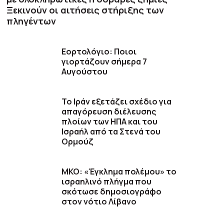
Ξεκινούν οι αιτήσεις στήριξης των
πληγέντων
Εορτολόγιο: Ποιοι
γιορτάζουν σήμερα 7
Αυγούστου
Το Ιράν εξετάζει σχέδιο για
απαγόρευση διέλευσης
πλοίων των ΗΠΑ και του
Ισραήλ από τα Στενά του
Ορμούζ
ΜΚΟ: «Έγκλημα πολέμου» το
ισραηλινό πλήγμα που
σκότωσε δημοσιογράφο
στον νότιο Λίβανο