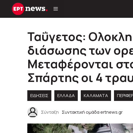
Μετάβαση
σε
περιεχόμενο
Ταΰγετος: Ολοκλη
διάσωσης των ορε
Μεταφέρονται στ
Σπάρτης οι 4 τρα
ΕΙΔΗΣΕΙΣ
ΕΛΛΑΔΑ
ΚΑΛΑΜΑΤΑ
ΠΕΡΙΦΕ
Σύνταξη
Συντακτική ομάδα ertnews.gr