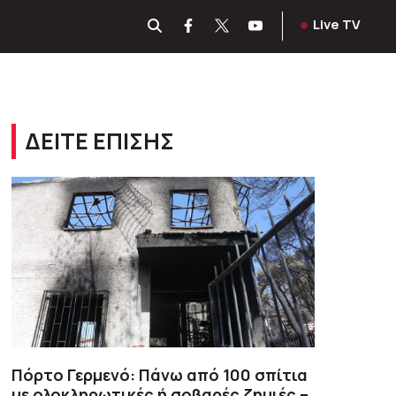
Live TV
ΔΕΙΤΕ ΕΠΙΣΗΣ
Πόρτο Γερμενό: Πάνω από 100 σπίτια
με ολοκληρωτικές ή σοβαρές ζημιές –