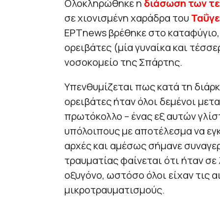
Ολοκληρώθηκε η
διάσωση των τ
σε χιονισμένη χαράδρα του
Ταΰγε
ΕΡΤnews βρέθηκε στο καταφύγιο, 
ορειβάτες (μία γυναίκα και τέσσε
νοσοκομείο της Σπάρτης.
Υπενθυμίζεται πως κατά τη διάρκ
ορειβάτες ήταν όλοι δεμένοι μετ
πρωτόκολλο – ένας εξ αυτών γλίσ
υπόλοιπους με αποτέλεσμα να εγ
αρχές και αμέσως σήμανε συναγερ
τραυματίας φαίνεται ότι ήταν σε
οξυγόνο, ωστόσο όλοι είχαν τις α
μικροτραυματισμούς.