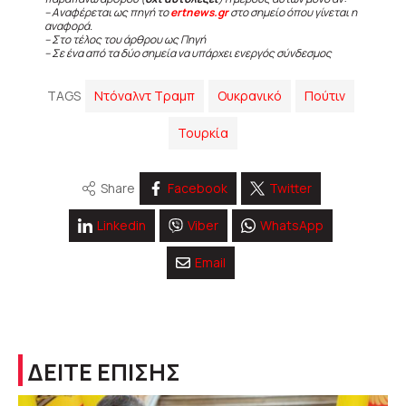
– Αναφέρεται ως πηγή το
ertnews.gr
στο σημείο όπου γίνεται η
αναφορά.
– Στο τέλος του άρθρου ως Πηγή
– Σε ένα από τα δύο σημεία να υπάρχει ενεργός σύνδεσμος
TAGS
Ντόναλντ Τραμπ
Ουκρανικό
Πούτιν
Τουρκία
Share
Facebook
Twitter
Linkedin
Viber
WhatsApp
Email
ΔΕΙΤΕ ΕΠΙΣΗΣ