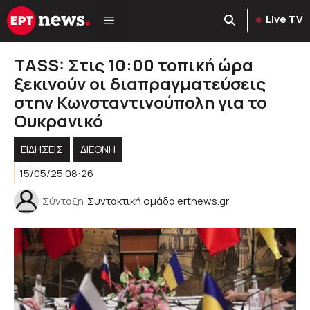
Μετάβαση
Live TV
σε
περιεχόμενο
ΤASS: Στις 10:00 τοπική ώρα
ξεκινούν οι διαπραγματεύσεις
στην Κωνσταντινούπολη για το
Ουκρανικό
ΕΙΔΗΣΕΙΣ
ΔΙΕΘΝΗ
15/05/25 08:26
Σύνταξη
Συντακτική ομάδα ertnews.gr