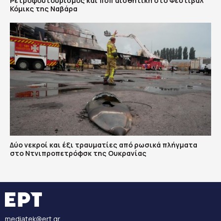
Ρετροφουτουρισμός και ποπ αισθητική στο Φεστιβάλ
Κόμικς της Ναβάρα
Δύο νεκροί και έξι τραυματίες από ρωσικά πλήγματα
στο Ντνιπροπετρόφσκ της Ουκρανίας
mediatek@ert.gr