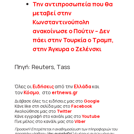
Την αντιπροσωπεία που θα
μεταβεί στην
Κωνσταντινούπολη
ανακοίνωσε ο Πούτιν – Δεν
πάει στην Τουρκία ο Τραμπ,
στην Άγκυρα ο Ζελένσκι
Πηγή: Reuters, Τass
Όλες οι
Ειδήσεις
από την
Ελλάδα
και
τον
Κόσμο
, στο
ertnews.gr
Διάβασε όλες τις ειδήσεις μας στο
Google
Κάνε like στη σελίδα μας στο
Facebook
Ακολούθησε μας στο
Twitter
Κάνε εγγραφή στο κανάλι μας στο
Youtube
Γίνε μέλος στο κανάλι μας στο
Viber
Προσοχή! Επιτρέπεται η αναδημοσίευση των πληροφοριών του
παραπάνω άρθρου (
όχι αυτολεξεί
) ή μέρους αυτών μόνο αν: