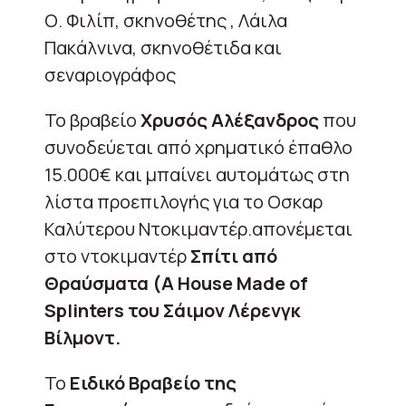
Ο. Φιλίπ, σκηνοθέτης , Λάιλα
Πακάλνινα, σκηνοθέτιδα και
σεναριογράφος
Το βραβείο
Χρυσός Αλέξανδρος
που
συνοδεύεται από χρηματικό έπαθλο
15.000€ και μπαίνει αυτομάτως στη
λίστα προεπιλογής για το Οσκαρ
Καλύτερου Ντοκιμαντέρ.απονέμεται
στο ντοκιμαντέρ
Σπίτι από
Θραύσματα (A House Made of
Splinters του Σάιμον Λέρενγκ
Βίλμοντ.
Το
Ειδικό Βραβείο της