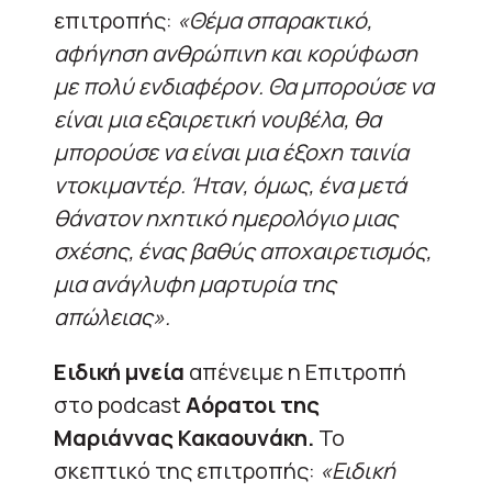
επιτροπής:
«Θέμα σπαρακτικό,
αφήγηση ανθρώπινη και κορύφωση
με πολύ ενδιαφέρον. Θα μπορούσε να
είναι μια εξαιρετική νουβέλα, θα
μπορούσε να είναι μια έξοχη ταινία
ντοκιμαντέρ. Ήταν, όμως, ένα μετά
θάνατον ηχητικό ημερολόγιο μιας
σχέσης, ένας βαθύς αποχαιρετισμός,
μια ανάγλυφη μαρτυρία της
απώλειας».
Ειδική μνεία
απένειμε η Επιτροπή
στο podcast
Αόρατοι της
Μαριάννας Κακαουνάκη.
Το
σκεπτικό της επιτροπής:
«Ειδική