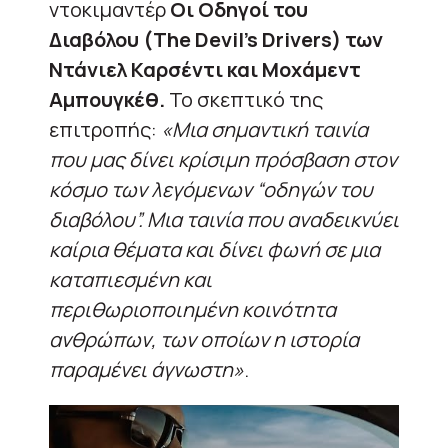
ντοκιμαντέρ
Οι Οδηγοί του
Διαβόλου (The Devil’s Drivers) των
Ντάνιελ Καρσέντι και Μοχάμεντ
Αμπουγκέθ.
Το σκεπτικό της
επιτροπής:
«Μια σημαντική ταινία
που μας δίνει κρίσιμη πρόσβαση στον
κόσμο των λεγόμενων “οδηγών του
διαβόλου”. Μια ταινία που αναδεικνύει
καίρια θέματα και δίνει φωνή σε μια
καταπιεσμένη και
περιθωριοποιημένη κοινότητα
ανθρώπων, των οποίων η ιστορία
παραμένει άγνωστη»
.