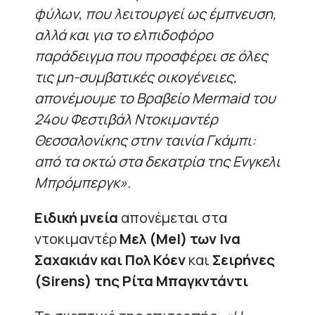
φύλων, που λειτουργεί ως έμπνευση,
αλλά και για το ελπιδοφόρο
παράδειγμα που προσφέρει σε όλες
τις μη-συμβατικές οικογένειες,
απονέμουμε το Βραβείο Mermaid του
24ου Φεστιβάλ Ντοκιμαντέρ
Θεσσαλονίκης στην ταινία Γκάμπι:
από τα οκτώ στα δεκατρία της Ενγκελι
Μπρόμπεργκ».
Ειδική μνεία
απονέμεται στα
ντοκιμαντέρ
Μελ (Mel) των Ινα
Σαχακιάν και Πολ Κόεν
και
Σειρήνες
(Sirens) της Ρίτα Μπαγκντάντι