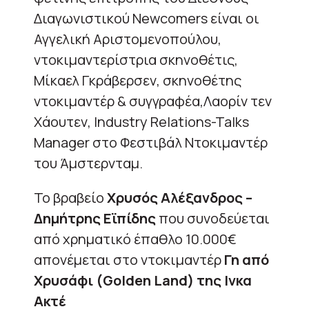
Διαγωνιστικού Newcomers είναι οι
Αγγελική Αριστομενοπούλου,
ντοκιμαντερίστρια σκηνοθέτις,
Μίκαελ Γκράβερσεν, σκηνοθέτης
ντοκιμαντέρ & συγγραφέα,Λαορίν τεν
Χάουτεν, Industry Relations-Talks
Manager στο Φεστιβάλ Ντοκιμαντέρ
του Άμστερνταμ.
Το βραβείο
Χρυσός Αλέξανδρος –
Δημήτρης Εϊπίδης
που συνοδεύεται
από χρηματικό έπαθλο 10.000€
απονέμεται στο ντοκιμαντέρ
Γη από
Χρυσάφι (Golden Land) της Ινκα
Ακτέ