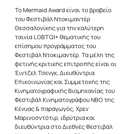
Το Mermaid Award είναι το βραβείο
του Φεστιβάλ Ντοκιμαντέρ
Θεσσαλονίκης για την καλύτερη
ταινία LGBTQI+ θεματικής του
επίσημου προγράμματος του
Φεστιβάλ Ντοκιμαντέρ. Τα μέλη της
φετινής κριτικής επιτροπής είναι οι
Έιντζελ Τσενγκ, Διευθύντρια
Επικοινωνίας και Συμμετοχής της
Κινηματογραφικής Βιομηχανίας του
Φεστιβάλ Κινηματογράφου NBO της
Κένυας & παραγωγός, Χρεν
Μαρινοσντότιρ, ιδρύτρια και
διευθύντρια στο Διεθνές Φεστιβάλ