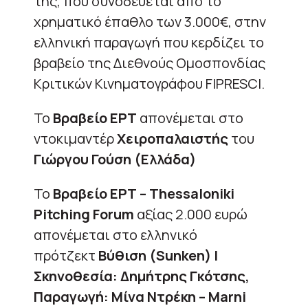
της, που συνοδεύεται από το
χρηματικό έπαθλο των 3.000€, στην
ελληνική παραγωγή που κερδίζει το
βραβείο της Διεθνούς Ομοσπονδίας
Κριτικών Κινηματογράφου FIPRESCI.
Το
Βραβείο ΕΡΤ
απονέμεται στο
ντοκιμαντέρ
Χειροπαλαιστής
του
Γιώργου Γούση (Ελλάδα)
Το
Βραβείο ΕΡΤ – Thessaloniki
Pitching Forum
αξίας 2.000 ευρώ
απονέμεται στο ελληνικό
πρότζεκτ
Βύθιση (Sunken) |
Σκηνοθεσία: Δημήτρης Γκότσης,
Παραγωγή: Μίνα Ντρέκη – Marni