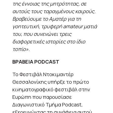
της έννοιας της μητρότητας, σε
αυτούς τους ταραγμένους καιρούς.
Βραβεύουμε το Αματέρ για τη
γοητευτική, τρυφερή amateur ματιά
του, που συνενώνει τρεις
διαφορετικές ιστορίες στο ίδιο
τοπίο».
ΒΡΑΒΕΙA PODCAST
Το Φεστιβάλ Ντοκιμαντέρ
Θεσσαλονίκης υπήρξε το πρώτο
κινηματογραφικό φεστιβάλ στην
Ευρώπη που παρουσίασε
Διαγωνιστικό Τμήμα Podcast,
εξερευνώντας τη συνάφεια αυτού