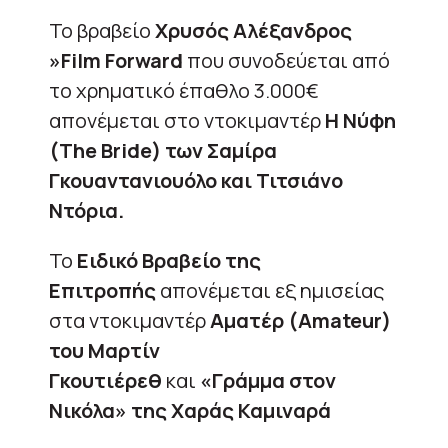
Το βραβείο
Χρυσός Αλέξανδρος
»Film Forward
που συνοδεύεται από
το χρηματικό έπαθλο 3.000€
απονέμεται στο ντοκιμαντέρ
Η Νύφη
(The Bride) των Σαμίρα
Γκουαντανιουόλο και Τιτσιάνο
Ντόρια.
Το
Ειδικό Βραβείο της
Επιτροπής
απονέμεται εξ ημισείας
στα ντοκιμαντέρ
Αματέρ (Amateur)
του Μαρτίν
Γκουτιέρεθ
και
«Γράμμα στον
Νικόλα» της Χαράς Καμιναρά