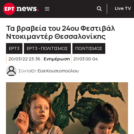
Μετάβαση
Live TV
σε
περιεχόμενο
Τα βραβεία του 24ου Φεστιβάλ
Ντοκιμαντέρ Θεσσαλονίκης
ΕΡΤ3
ΕΡΤ3 - ΠΟΛΙΤΙΣΜΌΣ
ΠΟΛΙΤΙΣΜΟΣ
20/03/22 23:36
Ενημέρωση
21/03 00:04
Σύνταξη
Εύα Κουσιοπούλου