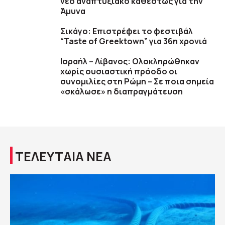
νέο αναπτυξιακό καθεστώς για την
Άμυνα
Σικάγο: Επιστρέφει το φεστιβάλ
“Taste of Greektown” για 36η χρονιά
Ισραήλ – Λίβανος: Ολοκληρώθηκαν
χωρίς ουσιαστική πρόοδο οι
συνομιλίες στη Ρώμη – Σε ποια σημεία
«σκάλωσε» η διαπραγμάτευση
ΤΕΛΕΥΤΑΙΑ ΝΕΑ