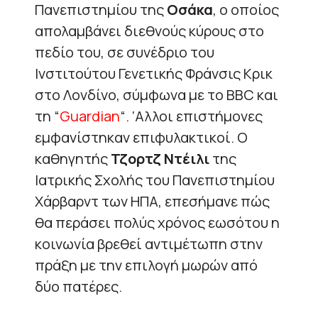
Πανεπιστημίου της
Οσάκα
, ο οποίος
απολαμβάνει διεθνούς κύρους στο
πεδίο του, σε συνέδριο του
Ινστιτούτου Γενετικής Φράνσις Κρικ
στο Λονδίνο, σύμφωνα με το BBC και
τη “
Guardian
“. ‘Αλλοι επιστήμονες
εμφανίστηκαν επιφυλακτικοί. Ο
καθηγητής
Τζορτζ Ντέιλι
της
Ιατρικής Σχολής του Πανεπιστημίου
Χάρβαρντ των ΗΠΑ, επεσήμανε πώς
θα περάσει πολύς χρόνος εωσότου η
κοινωνία βρεθεί αντιμέτωπη στην
πράξη με την επιλογή μωρών από
δύο πατέρες.