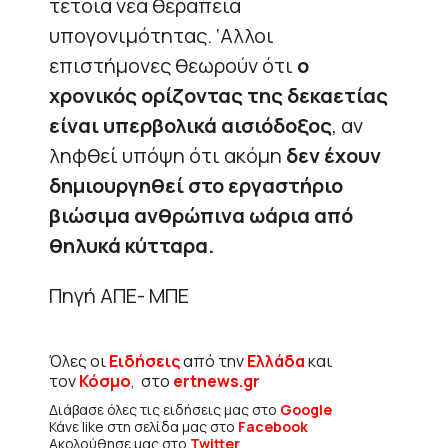
τέτοια νέα θεραπεία
υπογονιμότητας. ‘Αλλοι
επιστήμονες θεωρούν ότι
ο
χρονικός ορίζοντας της δεκαετίας
είναι υπερβολικά αισιόδοξος
, αν
ληφθεί υπόψη ότι ακόμη
δεν έχουν
δημιουργηθεί στο εργαστήριο
βιώσιμα ανθρώπινα ωάρια από
θηλυκά κύτταρα.
Πηγή ΑΠΕ- ΜΠΕ
Όλες οι
Ειδήσεις
από την
Ελλάδα
και
τον
Κόσμο
, στο
ertnews.gr
Διάβασε όλες τις ειδήσεις μας στο
Google
Κάνε like στη σελίδα μας στο
Facebook
Ακολούθησε μας στο
Twitter