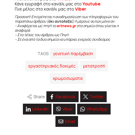
Κάνε εγγραφή στο κανάλι μας στο
Youtube
Γίνε μέλος στο κανάλι μας στο
Viber
Προσοχή! Επιτρέπεται η αναδημοσίευση των πληροφοριών του
παραπάνω άρθρου (
όχι αυτολεξεί
) ή μέρους αυτών μόνο αν:
– Αναφέρεται ως πηγή το
ertnews.gr
στο σημείο όπου γίνεται η
αναφορά.
– Στο τέλος του άρθρου ως Πηγή
– Σε ένα από τα δύο σημεία να υπάρχει ενεργός σύνδεσμος
TAGS
γενετική παρέμβαση
εργαστηριακές δοκιμές
μετατροπή
χρωμοσωματα
Share
Facebook
Twitter
Linkedin
Viber
WhatsApp
Email