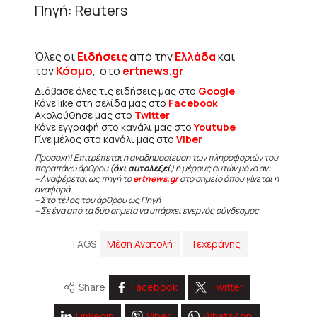
Πηγή: Reuters
Όλες οι
Ειδήσεις
από την
Ελλάδα
και
τον
Κόσμο
, στο
ertnews.gr
Διάβασε όλες τις ειδήσεις μας στο
Google
Κάνε like στη σελίδα μας στο
Facebook
Ακολούθησε μας στο
Twitter
Κάνε εγγραφή στο κανάλι μας στο
Youtube
Γίνε μέλος στο κανάλι μας στο
Viber
Προσοχή! Επιτρέπεται η αναδημοσίευση των πληροφοριών του
παραπάνω άρθρου (
όχι αυτολεξεί
) ή μέρους αυτών μόνο αν:
– Αναφέρεται ως πηγή το
ertnews.gr
στο σημείο όπου γίνεται η
αναφορά.
– Στο τέλος του άρθρου ως Πηγή
– Σε ένα από τα δύο σημεία να υπάρχει ενεργός σύνδεσμος
TAGS
Μέση Ανατολή
Τεχεράνης
Share
Facebook
Twitter
Linkedin
Viber
WhatsApp