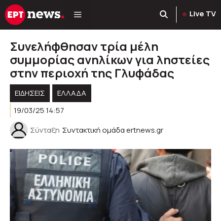
Μετάβαση
Live TV
σε
περιεχόμενο
Συνελήφθησαν τρία μέλη
συμμορίας ανηλίκων για ληστείες
στην περιοχή της Γλυφάδας
ΕΙΔΗΣΕΙΣ
ΕΛΛΑΔΑ
19/03/25 14:57
Σύνταξη
Συντακτική ομάδα ertnews.gr