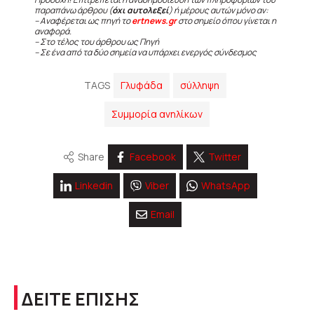
παραπάνω άρθρου (
όχι αυτολεξεί
) ή μέρους αυτών μόνο αν:
– Αναφέρεται ως πηγή το
ertnews.gr
στο σημείο όπου γίνεται η
αναφορά.
– Στο τέλος του άρθρου ως Πηγή
– Σε ένα από τα δύο σημεία να υπάρχει ενεργός σύνδεσμος
TAGS
Γλυφάδα
σύλληψη
Συμμορία ανηλίκων
Share
Facebook
Twitter
Linkedin
Viber
WhatsApp
Email
ΔΕΙΤΕ ΕΠΙΣΗΣ