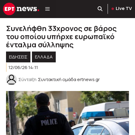
Μετάβαση
Live TV
σε
περιεχόμενο
Συνελήφθη 33χρονος σε βάρος
του οποίου υπήρχε ευρωπαϊκό
ένταλμα σύλληψης
ΕΙΔΗΣΕΙΣ
ΕΛΛΑΔΑ
12/06/26 14:11
Σύνταξη
Συντακτική ομάδα ertnews.gr