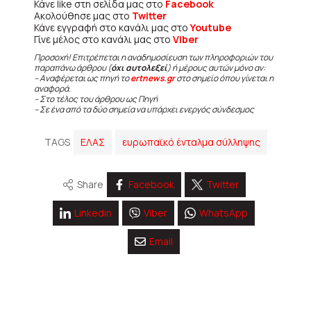
Κάνε like στη σελίδα μας στο
Facebook
Ακολούθησε μας στο
Twitter
Κάνε εγγραφή στο κανάλι μας στο
Youtube
Γίνε μέλος στο κανάλι μας στο
Viber
Προσοχή! Επιτρέπεται η αναδημοσίευση των πληροφοριών του
παραπάνω άρθρου (
όχι αυτολεξεί
) ή μέρους αυτών μόνο αν:
– Αναφέρεται ως πηγή το
ertnews.gr
στο σημείο όπου γίνεται η
αναφορά.
– Στο τέλος του άρθρου ως Πηγή
– Σε ένα από τα δύο σημεία να υπάρχει ενεργός σύνδεσμος
TAGS
ΕΛΑΣ
ευρωπαϊκό ένταλμα σύλληψης
Share
Facebook
Twitter
Linkedin
Viber
WhatsApp
Email