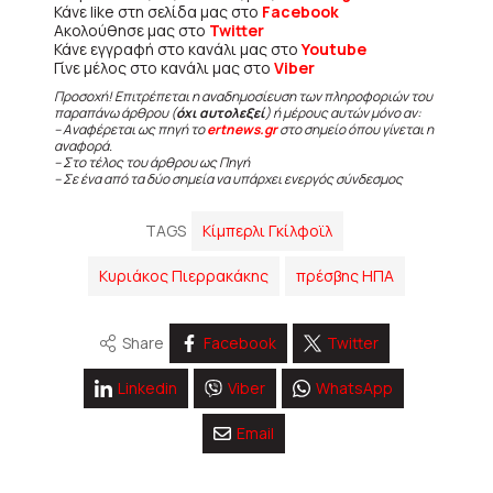
Κάνε like στη σελίδα μας στο
Facebook
Ακολούθησε μας στο
Twitter
Κάνε εγγραφή στο κανάλι μας στο
Youtube
Γίνε μέλος στο κανάλι μας στο
Viber
Προσοχή! Επιτρέπεται η αναδημοσίευση των πληροφοριών του
παραπάνω άρθρου (
όχι αυτολεξεί
) ή μέρους αυτών μόνο αν:
– Αναφέρεται ως πηγή το
ertnews.gr
στο σημείο όπου γίνεται η
αναφορά.
– Στο τέλος του άρθρου ως Πηγή
– Σε ένα από τα δύο σημεία να υπάρχει ενεργός σύνδεσμος
TAGS
Κίμπερλι Γκίλφοϊλ
Κυριάκος Πιερρακάκης
πρέσβης ΗΠΑ
Share
Facebook
Twitter
Linkedin
Viber
WhatsApp
Email