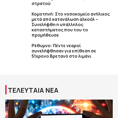
στρατού
Κομοτηνή: Στο νοσοκομείο ανήλικος
μετά από κατανάλωση αλκοόλ –
Συνελήφθη η υπάλληλος
καταστήματος που του το
προμήθευσε
Ρέθυμνο: Πέντε νεαροί
συνελήφθησαν για επίθεση σε
51χρονο Βρετανό στο λιμάνι
ΤΕΛΕΥΤΑΙΑ ΝΕΑ