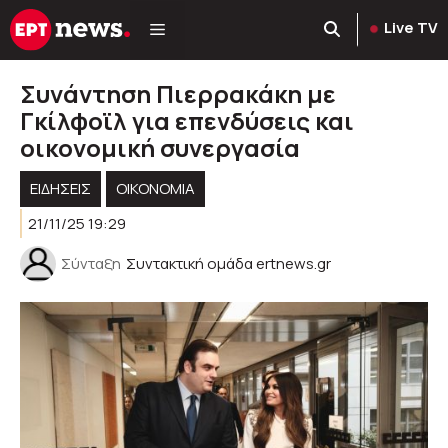
Μετάβαση
Live TV
σε
περιεχόμενο
Συνάντηση Πιερρακάκη με
Γκίλφοϊλ για επενδύσεις και
οικονομική συνεργασία
ΕΙΔΗΣΕΙΣ
ΟΙΚΟΝΟΜΙΑ
21/11/25 19:29
Σύνταξη
Συντακτική ομάδα ertnews.gr