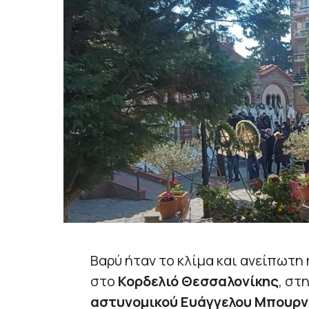
Βαρύ ήταν το κλίμα και ανείπωτη
στο
Κορδελιό Θεσσαλονίκης
, στ
αστυνομικού Ευάγγελου Μπουρ