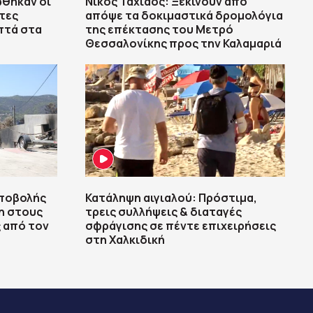
ώθηκαν οι
Νίκος Ταχιάος: Ξεκινούν από
τες
απόψε τα δοκιμαστικά δρομολόγια
πτά στα
της επέκτασης του Μετρό
Θεσσαλονίκης προς την Καλαμαριά
υποβολής
Κατάληψη αιγιαλού: Πρόστιμα,
η στους
τρεις συλλήψεις & διαταγές
 από τον
σφράγισης σε πέντε επιχειρήσεις
στη Χαλκιδική