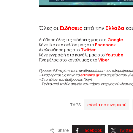
Όλες οι
Ειδήσεις
από την
Ελλάδα
κα
Διάβασε όλες τις ειδήσεις μας στο
Google
Κάνε like στη σελίδα μας στο
Facebook
Ακολούθησε μας στο
Twitter
Κάνε εγγραφή στο κανάλι μας στο
Youtube
Γίνε μέλος στο κανάλι μας στο
Viber
Προσοχή! Επιτρέπεται η αναδημοσίευση των πληροφοριώ
– Αναφέρεται ως πηγή το
ertnews.gr
στο σημείο όπου γίν
– Στο τέλος του άρθρου ως Πηγή
– Σε ένα από τα δύο σημεία να υπάρχει ενεργός σύνδεσμος
TAGS
κηδεία αστυνομικού
Share
Facebook
Twitter