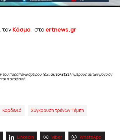
ι τον
Κόσμο
, στο
ertnews.gr
ν του παραπάνω άρθρου (
όχι αυτολεξεί
) ή μέρους αυτών μόνο αν:
εται η αναφορά.
Κορδελιό
Σύγκρουση τρένων Τέμπη
Linkedin
Viber
WhatsApp