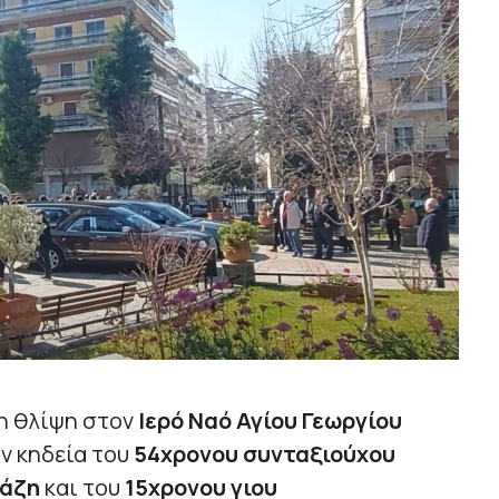
 η θλίψη στον
Ιερό Ναό Αγίου Γεωργίου
ην κηδεία του
54χρονου συνταξιούχου
νάζη
και του
15χρονου γιου