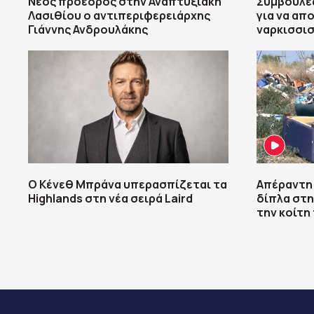
Νέος πρόεδρος στην Αναπτυξιακή
Συμβουλές
Λασιθίου ο αντιπεριφερειάρχης
για να απ
Γιάννης Ανδρουλάκης
ναρκισσι
Ο Κένεθ Μπράνα υπερασπίζεται τα
Απέραντη
Highlands στη νέα σειρά Laird
δίπλα στη
την κοίτη