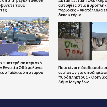
 από τη μεγάλη οθόνη
Δυτική Αττική: Ολοκληρ
οφύγετε τους
αυτοψίες στις πυρόπληκ
στές
περιοχές – Ακατάλληλα ε
δέκα κτήρια
 χωματερή σε περιοχή
ν Εγνατία Οδό μολύνει
Ποια είναι η διαδικασία 
 του Γαλλικού ποταμού
αιτήσεων για αποζημίωσ
πυρόπληκτους – Οδηγίες
Δήμο Μεγαρέων