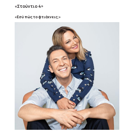
«Στούντιο 4»
«Εσύ πώς το φτιάχνεις;»