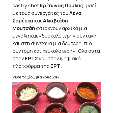
pastry chef
Κρίτωνας Πουλής,
μαζί
με τους συνεργάτες του
Λένα
Σαμέρκα
και
Αλκιβιάδη
Μουτσάη
φτιάχνουν αρχικά μία
μεγάλη και «δυσκολότερη» συνταγή
και στη συνέχεια μία δεύτερη, πιο
σύντομη και «ευκολότερη». Όλα αυτά
στην
ΕΡΤ2
και στην ψηφιακή
πλατφόρμα της
ΕΡΤ.
«Ένα ταξίδι, μία κουζίνα»