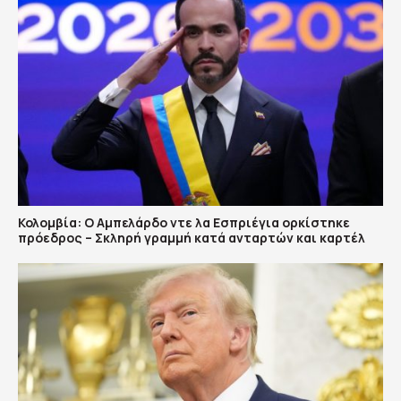
Κολομβία: Ο Αμπελάρδο ντε λα Εσπριέγια ορκίστηκε
πρόεδρος – Σκληρή γραμμή κατά ανταρτών και καρτέλ