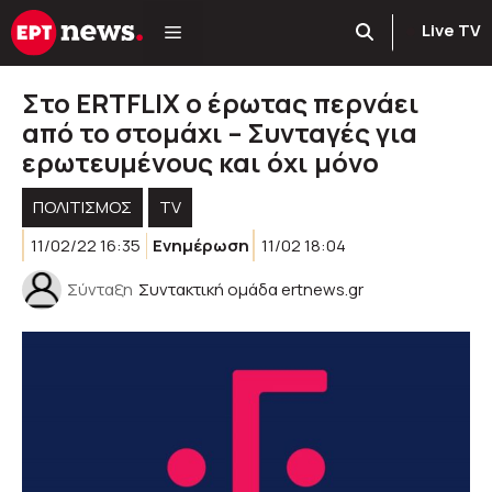
Μετάβαση
Live TV
σε
περιεχόμενο
Στο ERTFLIX o έρωτας περνάει
από το στομάχι – Συνταγές για
ερωτευμένους και όχι μόνο
ΠΟΛΙΤΙΣΜΟΣ
TV
11/02/22 16:35
Ενημέρωση
11/02 18:04
Σύνταξη
Συντακτική ομάδα ertnews.gr