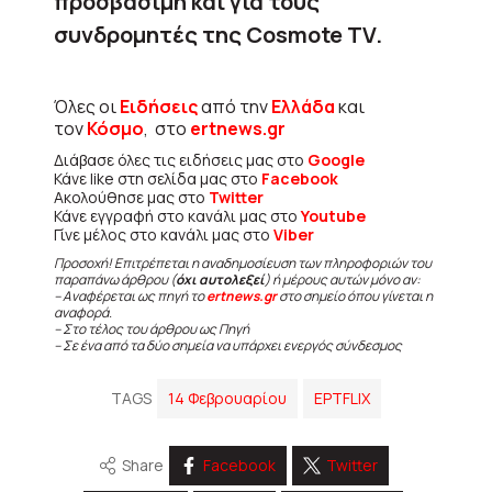
προσβάσιμη και για τους
συνδρομητές της Cosmote TV.
Όλες οι
Ειδήσεις
από την
Ελλάδα
και
τον
Κόσμο
, στο
ertnews.gr
Διάβασε όλες τις ειδήσεις μας στο
Google
Κάνε like στη σελίδα μας στο
Facebook
Ακολούθησε μας στο
Twitter
Κάνε εγγραφή στο κανάλι μας στο
Youtube
Γίνε μέλος στο κανάλι μας στο
Viber
Προσοχή! Επιτρέπεται η αναδημοσίευση των πληροφοριών του
παραπάνω άρθρου (
όχι αυτολεξεί
) ή μέρους αυτών μόνο αν:
– Αναφέρεται ως πηγή το
ertnews.gr
στο σημείο όπου γίνεται η
αναφορά.
– Στο τέλος του άρθρου ως Πηγή
– Σε ένα από τα δύο σημεία να υπάρχει ενεργός σύνδεσμος
TAGS
14 Φεβρουαρίου
EΡΤFLIX
Share
Facebook
Twitter