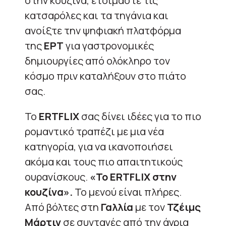
στην κουζίνα, ετοιμάστε τις
κατσαρόλες και τα τηγάνια και
ανοίξτε την ψηφιακή πλατφόρμα
της
ΕΡΤ
για γαστρονομικές
δημιουργίες από ολόκληρο τον
κόσμο πριν καταλήξουν στο πιάτο
σας.
Το
ERTFLIX
σας δίνει ιδέες για το πιο
ρομαντικό τραπέζι με μια νέα
κατηγορία, για να ικανοποιήσει
ακόμα και τους πιο απαιτητικούς
ουρανίσκους.
«Το ERTFLIX στην
κουζίνα».
Το μενού είναι πλήρες.
Από βόλτες στη
Γαλλία
με τον
Τζέιμς
Mάρτιν
σε συνταγές από την άγρια