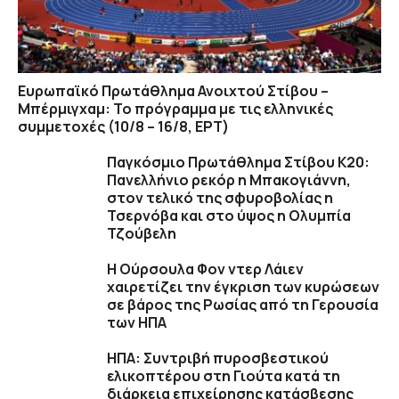
Ευρωπαϊκό Πρωτάθλημα Ανοιχτού Στίβου –
Μπέρμιγχαμ: Το πρόγραμμα με τις ελληνικές
συμμετοχές (10/8 – 16/8, ΕΡΤ)
Παγκόσμιο Πρωτάθλημα Στίβου Κ20:
Πανελλήνιο ρεκόρ η Μπακογιάννη,
στον τελικό της σφυροβολίας η
Τσερνόβα και στο ύψος η Ολυμπία
Τζούβελη
Η Ούρσουλα Φον ντερ Λάιεν
χαιρετίζει την έγκριση των κυρώσεων
σε βάρος της Ρωσίας από τη Γερουσία
των ΗΠΑ
ΗΠΑ: Συντριβή πυροσβεστικού
ελικοπτέρου στη Γιούτα κατά τη
διάρκεια επιχείρησης κατάσβεσης