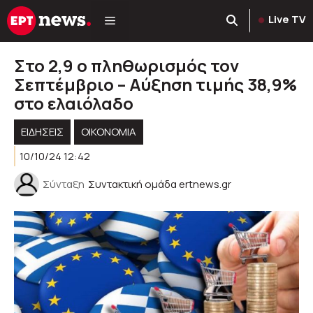
Μετάβαση
Live TV
σε
περιεχόμενο
Στο 2,9 ο πληθωρισμός τον
Σεπτέμβριο – Αύξηση τιμής 38,9%
στο ελαιόλαδο
ΕΙΔΗΣΕΙΣ
ΟΙΚΟΝΟΜΙΑ
10/10/24 12:42
Σύνταξη
Συντακτική ομάδα ertnews.gr