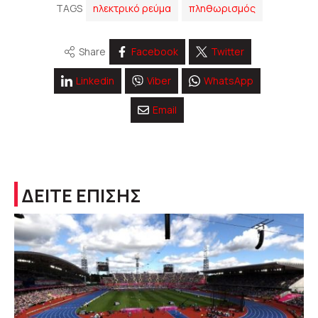
TAGS
ηλεκτρικό ρεύμα
πληθωρισμός
Share
Facebook
Twitter
Linkedin
Viber
WhatsApp
Email
ΔΕΙΤΕ ΕΠΙΣΗΣ