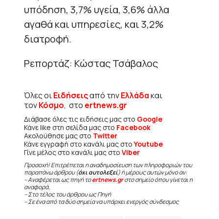
υπόδηση, 3,7% υγεία, 3,6% άλλα
αγαθά και υπηρεσίες, και 3,2%
διατροφή.
Ρεπορτάζ: Κώστας Τσάβαλος
Όλες οι
Ειδήσεις
από την
Ελλάδα
και
τον
Κόσμο
, στο
ertnews.gr
Διάβασε όλες τις ειδήσεις μας στο
Google
Κάνε like στη σελίδα μας στο
Facebook
Ακολούθησε μας στο
Twitter
Κάνε εγγραφή στο κανάλι μας στο
Youtube
Γίνε μέλος στο κανάλι μας στο
Viber
Προσοχή! Επιτρέπεται η αναδημοσίευση των πληροφοριών του
παραπάνω άρθρου (
όχι αυτολεξεί
) ή μέρους αυτών μόνο αν:
– Αναφέρεται ως πηγή το
ertnews.gr
στο σημείο όπου γίνεται η
αναφορά.
– Στο τέλος του άρθρου ως Πηγή
– Σε ένα από τα δύο σημεία να υπάρχει ενεργός σύνδεσμος