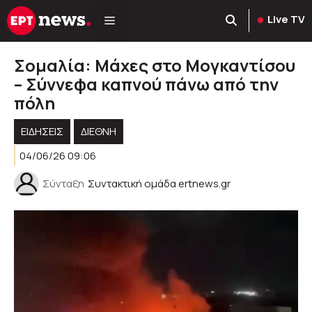
Μετάβαση
Live TV
σε
περιεχόμενο
Σομαλία: Μάχες στο Μογκαντίσου
– Σύννεφα καπνού πάνω από την
πόλη
ΕΙΔΗΣΕΙΣ
ΔΙΕΘΝΗ
04/06/26 09:06
Σύνταξη
Συντακτική ομάδα ertnews.gr