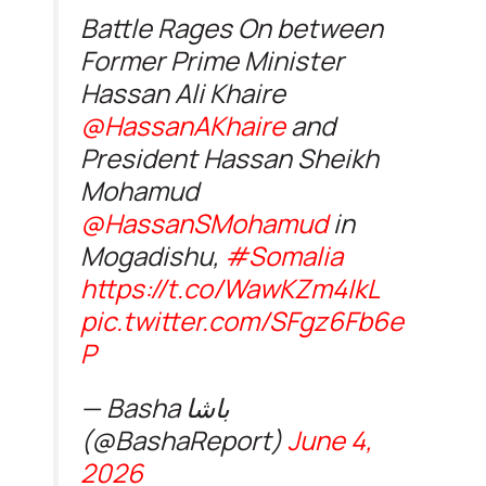
Battle Rages On between
Former Prime Minister
Hassan Ali Khaire
@HassanAKhaire
and
President Hassan Sheikh
Mohamud
@HassanSMohamud
in
Mogadishu,
#Somalia
https://t.co/WawKZm4IkL
pic.twitter.com/SFgz6Fb6e
P
— Basha باشا
(@BashaReport)
June 4,
2026