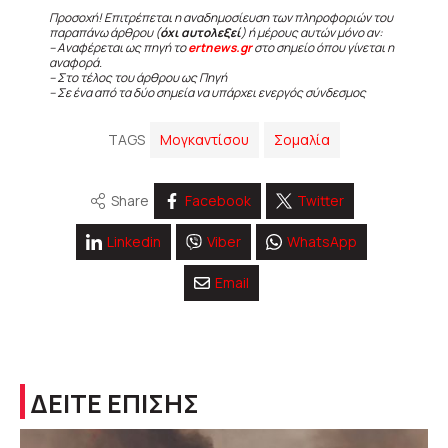
Προσοχή! Επιτρέπεται η αναδημοσίευση των πληροφοριών του
παραπάνω άρθρου (
όχι αυτολεξεί
) ή μέρους αυτών μόνο αν:
– Αναφέρεται ως πηγή το
ertnews.gr
στο σημείο όπου γίνεται η
αναφορά.
– Στο τέλος του άρθρου ως Πηγή
– Σε ένα από τα δύο σημεία να υπάρχει ενεργός σύνδεσμος
TAGS
Μογκαντίσου
Σομαλία
Share
Facebook
Twitter
Linkedin
Viber
WhatsApp
Email
ΔΕΙΤΕ ΕΠΙΣΗΣ