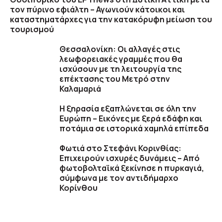
τον πύρινο εφιάλτη – Αγωνιούν κάτοικοι και
καταστηματάρχες για την κατακόρυφη μείωση του
τουρισμού
Θεσσαλονίκη: Οι αλλαγές στις
λεωφορειακές γραμμές που θα
ισχύσουν με τη λειτουργία της
επέκτασης του Μετρό στην
Καλαμαριά
Η ξηρασία εξαπλώνεται σε όλη την
Ευρώπη – Εικόνες με ξερά εδάφη και
ποτάμια σε ιστορικά χαμηλά επίπεδα
Φωτιά στο Στεφάνι Κορινθίας:
Επιχειρούν ισχυρές δυνάμεις – Από
φωτοβολταϊκά ξεκίνησε η πυρκαγιά,
σύμφωνα με τον αντιδήμαρχο
Κορίνθου