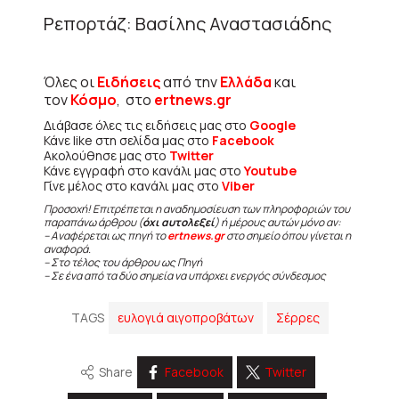
Ρεπορτάζ: Βασίλης Αναστασιάδης
Όλες οι
Ειδήσεις
από την
Ελλάδα
και
τον
Κόσμο
, στο
ertnews.gr
Διάβασε όλες τις ειδήσεις μας στο
Google
Κάνε like στη σελίδα μας στο
Facebook
Ακολούθησε μας στο
Twitter
Κάνε εγγραφή στο κανάλι μας στο
Youtube
Γίνε μέλος στο κανάλι μας στο
Viber
Προσοχή! Επιτρέπεται η αναδημοσίευση των πληροφοριών του
παραπάνω άρθρου (
όχι αυτολεξεί
) ή μέρους αυτών μόνο αν:
– Αναφέρεται ως πηγή το
ertnews.gr
στο σημείο όπου γίνεται η
αναφορά.
– Στο τέλος του άρθρου ως Πηγή
– Σε ένα από τα δύο σημεία να υπάρχει ενεργός σύνδεσμος
TAGS
ευλογιά αιγοπροβάτων
Σέρρες
Share
Facebook
Twitter