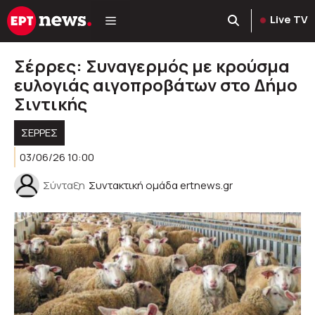
Μετάβαση
Live TV
σε
περιεχόμενο
Σέρρες: Συναγερμός με κρούσμα
ευλογιάς αιγοπροβάτων στο Δήμο
Σιντικής
ΣΕΡΡΕΣ
03/06/26 10:00
Σύνταξη
Συντακτική ομάδα ertnews.gr