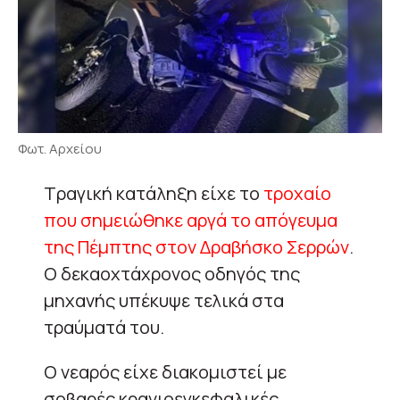
Φωτ. Αρχείου
Τραγική κατάληξη είχε το
τροχαίο
που σημειώθηκε αργά το απόγευμα
της Πέμπτης στον Δραβήσκο Σερρών
.
Ο δεκαοχτάχρονος οδηγός της
μηχανής υπέκυψε τελικά στα
τραύματά του.
Ο νεαρός είχε διακομιστεί με
σοβαρές κρανιοεγκεφαλικές