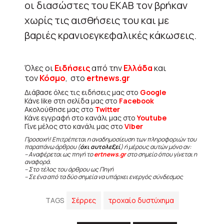
οι διασώστες του ΕΚΑΒ τον βρήκαν
χωρίς τις αισθήσεις του και με
βαριές κρανιοεγκεφαλικές κάκωσεις.
Όλες οι
Ειδήσεις
από την
Ελλάδα
και
τον
Κόσμο
, στο
ertnews.gr
Διάβασε όλες τις ειδήσεις μας στο
Google
Κάνε like στη σελίδα μας στο
Facebook
Ακολούθησε μας στο
Twitter
Κάνε εγγραφή στο κανάλι μας στο
Youtube
Γίνε μέλος στο κανάλι μας στο
Viber
Προσοχή! Επιτρέπεται η αναδημοσίευση των πληροφοριών του
παραπάνω άρθρου (
όχι αυτολεξεί
) ή μέρους αυτών μόνο αν:
– Αναφέρεται ως πηγή το
ertnews.gr
στο σημείο όπου γίνεται η
αναφορά.
– Στο τέλος του άρθρου ως Πηγή
– Σε ένα από τα δύο σημεία να υπάρχει ενεργός σύνδεσμος
TAGS
Σέρρες
τροχαίο δυστύχημα